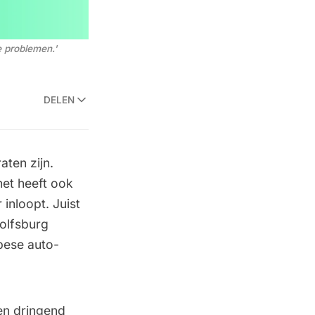
e problemen.'
DELEN
aten zijn.
het heeft ook
inloopt. Juist
Wolfsburg
pese auto-
en dringend