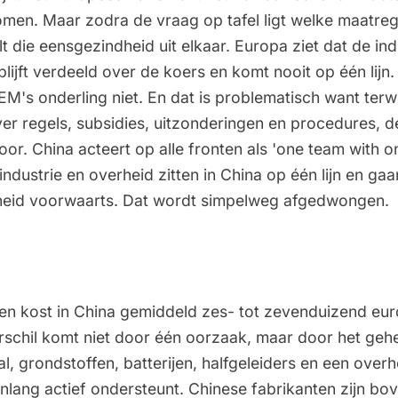
omen
. Maar zodra de vraag op tafel ligt welke maatre
lt die eensgezindheid uit elkaar. Europa ziet dat de ind
blijft verdeeld over de koers en komt nooit op één lijn. 
's onderling niet. En dat is problematisch want terwij
ver regels, subsidies, uitzonderingen en procedures, 
oor. China acteert op alle fronten als 'one team with o
industrie en overheid zitten in China op één lijn en ga
heid voorwaarts. Dat wordt simpelweg afgedwongen.
n kost in China gemiddeld zes- tot zevenduizend eur
rschil komt niet door één oorzaak, maar door het gehe
al, grondstoffen, batterijen, halfgeleiders en een overh
renlang actief ondersteunt. Chinese fabrikanten zijn b