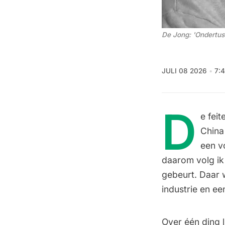
De Jong: 'Ondertuss
JULI 08 2026
7:
D
e feit
China
een v
daarom volg ik
gebeurt. Daar 
industrie en ee
Over één ding 