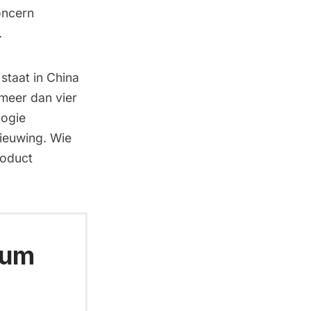
oncern
.
staat in China
meer dan vier
logie
ieuwing. Wie
roduct
ium