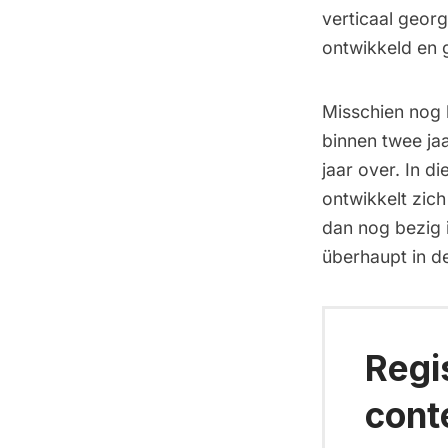
verticaal geor
ontwikkeld en g
Misschien nog b
binnen twee ja
jaar over. In d
ontwikkelt zic
dan nog bezig 
überhaupt in d
Regi
cont