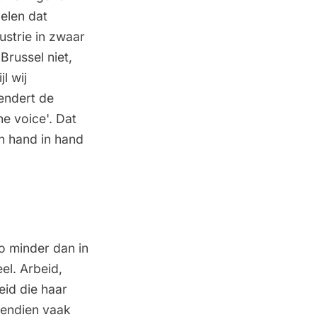
gelen dat
ustrie in zwaar
Brussel niet,
l wij
dendert de
ne voice'. Dat
an hand in hand
o minder dan in
el. Arbeid,
eid die haar
ovendien vaak