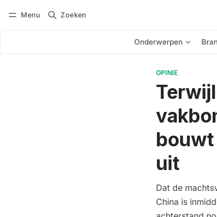
Menu
Zoeken
Inloggen
Abonneren
Onderwerpen
Bra
OPINIE
Terwij
vakbon
bouwt 
uit
Dat de machtsv
China is inmid
achterstand no