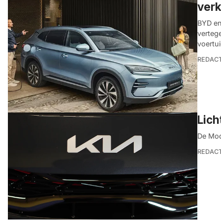
verk
BYD en
verteg
voertui
REDACT
Lich
De Mod
REDACT