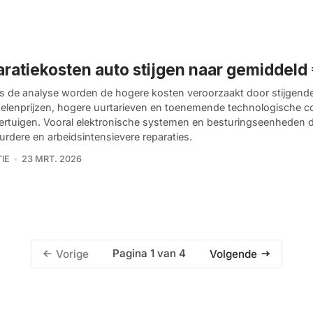
ratiekosten auto stijgen naar gemiddeld
s de analyse worden de hogere kosten veroorzaakt door stijgend
elenprijzen, hogere uurtarieven en toenemende technologische co
ertuigen. Vooral elektronische systemen en besturingseenheden d
urdere en arbeidsintensievere reparaties.
IE
23 MRT. 2026
Pagina 1 van 4
Vorige
Volgende