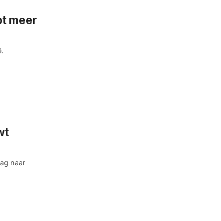
pt meer
ë.
wt
aag naar