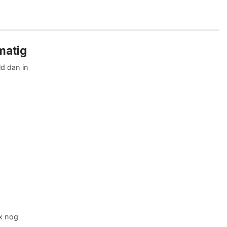
matig
ld dan in
ex nog