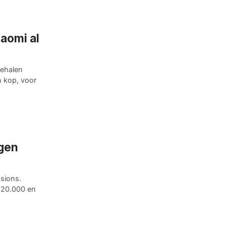
aomi al
behalen
n kop, voor
jgen
sions.
€ 20.000 en