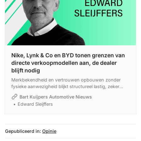
Nike, Lynk & Co en BYD tonen grenzen van
directe verkoopmodellen aan, de dealer
blijft nodig
Merkbekendheid en vertrouwen opbouwen zonder
fysieke aanwezigheid blijkt structureel lastig, zeker
voor nieuwe merken. Bovendien hebben automerken
Bart Kuijpers Automotive Nieuws
op het hoofdkantoor zelden de voldoende
Edward Sleijffers
verkoopervaring.
Gepubliceerd in:
Opinie