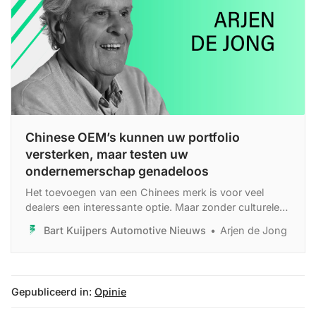
Chinese OEM’s kunnen uw portfolio
versterken, maar testen uw
ondernemerschap genadeloos
Het toevoegen van een Chinees merk is voor veel
dealers een interessante optie. Maar zonder culturele
kennis, scherpe analyse van rendement en R&D, en
Bart Kuijpers Automotive Nieuws
Arjen de Jong
duidelijke inzichten in distributie en prijsstrategie, is het
een risicovolle gok.
Gepubliceerd in:
Opinie