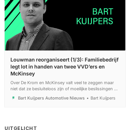
Louwman reorganiseert (1/3): Familiebedrijf
legt lot in handen van twee VVD’ers en
McKinsey
Over De Krom en McKinsey valt veel te zeggen maar
niet dat ze besluiteloos zijn of moeilijke beslissingen uit
de weg gaan.
Bart Kuijpers Automotive Nieuws
Bart Kuijpers
UITGELICHT