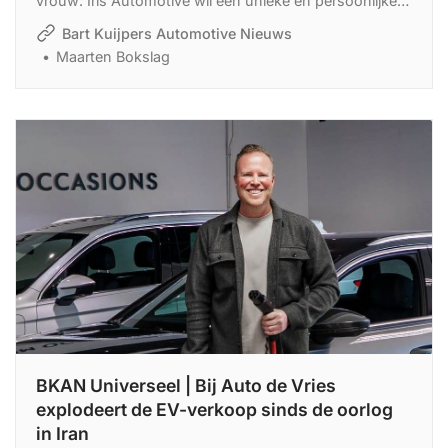
vrouw: Iris Automotive wil een unieke en persoonlijke
klantbenadering koppelen aan service en garantie. Het
Bart Kuijpers Automotive Nieuws
bedrijf ging 1 april van start en verkocht meteen in de
Maarten Bokslag
eerste week acht auto’s.
BKAN Universeel | Bij Auto de Vries
explodeert de EV-verkoop sinds de oorlog
in Iran