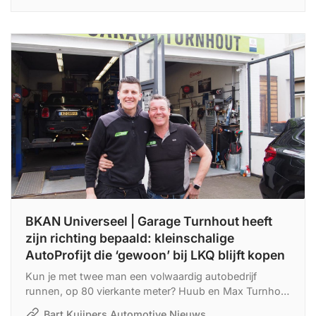
zijn we op de goede weg.’
BKAN Universeel | Garage Turnhout heeft
zijn richting bepaald: kleinschalige
AutoProfijt die ‘gewoon’ bij LKQ blijft kopen
Kun je met twee man een volwaardig autobedrijf
runnen, op 80 vierkante meter? Huub en Max Turnhout
laten met plezier in het werk zien, dat het écht kan. Al
Bart Kuijpers Automotive Nieuws