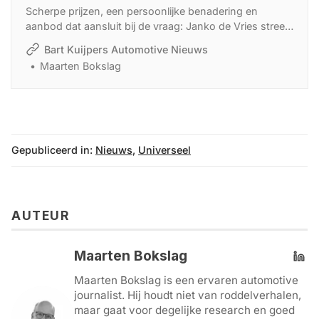
Scherpe prijzen, een persoonlijke benadering en
aanbod dat aansluit bij de vraag: Janko de Vries streeft
voor zijn autobedrijf in Sint Jacobiparochie naar een
Bart Kuijpers Automotive Nieuws
flinke omloopsnelheid. Op het moment is die vooral
Maarten Bokslag
met EV’s te behalen.
Gepubliceerd in:
Nieuws
,
Universeel
AUTEUR
Maarten Bokslag
Maarten Bokslag is een ervaren automotive
journalist. Hij houdt niet van roddelverhalen,
maar gaat voor degelijke research en goed