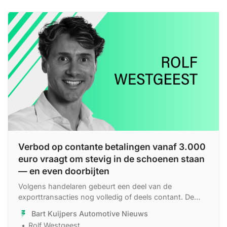
Verbod op contante betalingen vanaf 3.000
euro vraagt om stevig in de schoenen staan
— en even doorbijten
Volgens handelaren gebeurt een deel van de
exporttransacties nog volledig of deels contant. De
export van gebruikte voertuigen bedraagt jaarlijks zo’n
Bart Kuijpers Automotive Nieuws
300.000 stuks; enkele ondernemers gaven aan dat
Rolf Westgeest