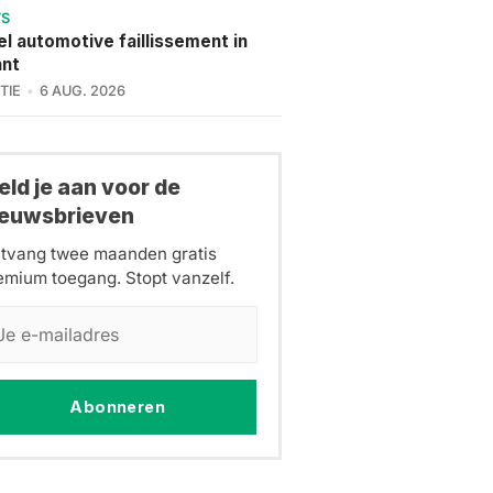
WS
l automotive faillissement in
ant
TIE
6 AUG. 2026
ld je aan voor de
ieuwsbrieven
tvang twee maanden gratis
emium toegang. Stopt vanzelf.
Abonneren