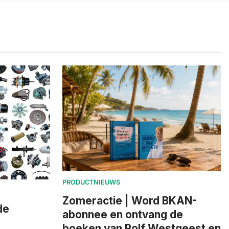
PRODUCTNIEUWS
Zomeractie | Word BKAN-
de
abonnee en ontvang de
boeken van Rolf Westgeest en