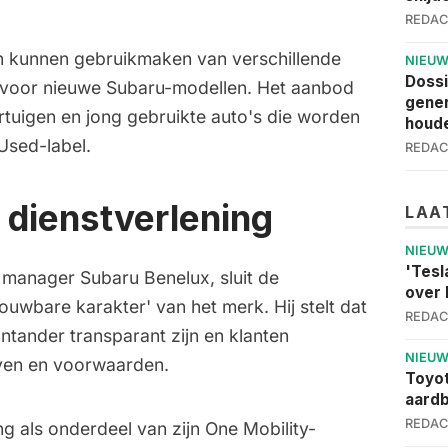
REDAC
ten kunnen gebruikmaken van verschillende
NIEU
Dossi
n voor nieuwe Subaru-modellen. Het aanbod
gener
rtuigen en jong gebruikte auto's die worden
houde
Used-label.
REDAC
 dienstverlening
LAA
NIEU
'Tesl
 manager Subaru Benelux, sluit de
over 
ouwbare karakter' van het merk. Hij stelt dat
REDAC
ntander transparant zijn en klanten
NIEU
even en voorwaarden.
Toyot
aardb
REDAC
g als onderdeel van zijn One Mobility-