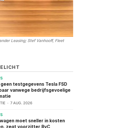
er Leasing; Stef Vanhooff, Fleet 
GELICHT
WS
 geen testgegevens Tesla FSD
aar vanwege bedrijfsgevoelige
matie
TIE
7 AUG. 2026
WS
wagen moet sneller in kosten
en, zegt voorzitter RvC