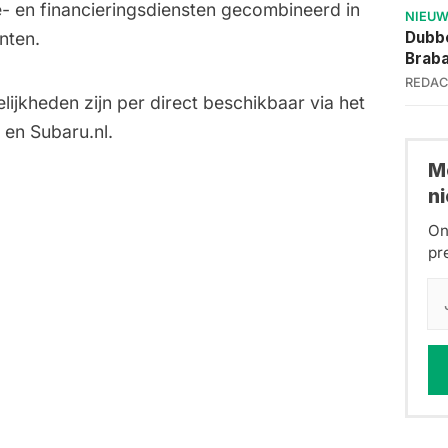
e- en financieringsdiensten gecombineerd in
NIEU
Dubbe
nten.
Brab
REDAC
lijkheden zijn per direct beschikbaar via het
 en Subaru.nl.
Me
n
On
pr