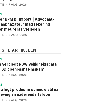
TIE
7 AUG. 2026
WS
er BPM bij import | Advocaat-
aal: taxateur mag rekening
n met rentalverleden
TIE
6 AUG. 2026
TSTE ARTIKELEN
WS
a verbiedt RDW veiligheidsdata
FSD openbaar te maken'
TIE
7 AUG. 2026
WS
a legt productie opnieuw stil na
eving en naderende tyfoon
TIE
7 AUG. 2026