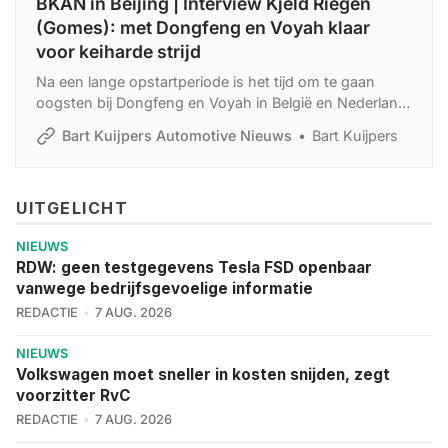
BKAN in Beijing | Interview Kjeld Riegen
(Gomes): met Dongfeng en Voyah klaar
voor keiharde strijd
Na een lange opstartperiode is het tijd om te gaan
oogsten bij Dongfeng en Voyah in België en Nederland.
In een interview met BKAN vertelt Kjeld Riegen, van
Bart Kuijpers Automotive Nieuws
Bart Kuijpers
importeur Gomes, over de plannen van de twee
merken in de Benelux.
UITGELICHT
NIEUWS
RDW: geen testgegevens Tesla FSD openbaar
vanwege bedrijfsgevoelige informatie
REDACTIE
7 AUG. 2026
NIEUWS
Volkswagen moet sneller in kosten snijden, zegt
voorzitter RvC
REDACTIE
7 AUG. 2026