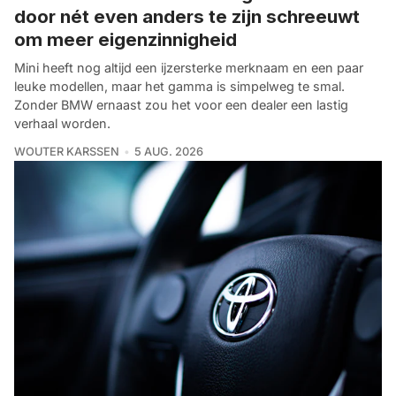
door nét even anders te zijn schreeuwt
om meer eigenzinnigheid
Mini heeft nog altijd een ijzersterke merknaam en een paar
leuke modellen, maar het gamma is simpelweg te smal.
Zonder BMW ernaast zou het voor een dealer een lastig
verhaal worden.
WOUTER KARSSEN
5 AUG. 2026