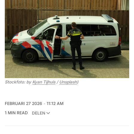
Stockfoto: by 
Kyan Tijhuis
 / 
Unsplash
)
FEBRUARI 27 2026
11:12 AM
1 MIN READ
DELEN