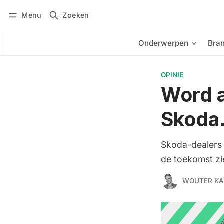
Menu
Zoeken
Inloggen
Abonneren
Onderwerpen
Bra
OPINIE
Word a
Skoda.
Skoda-dealers 
de toekomst zie
WOUTER KA