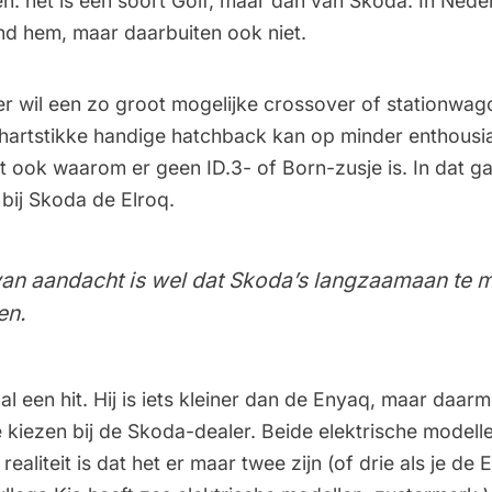
n: het is een soort Golf, maar dan van Skoda. In Neder
and hem, maar daarbuiten ook niet.
 wil een zo groot mogelijke crossover of stationwago
 hartstikke handige hatchback kan op minder enthous
t ook waarom er geen ID.3- of Born-zusje is. In dat g
bij Skoda de Elroq.
van aandacht is wel dat Skoda’s langzaamaan te m
en.
al een hit
. Hij is iets kleiner dan de Enyaq, maar daarm
e kiezen bij de Skoda-dealer. Beide elektrische modell
realiteit is dat het er maar twee zijn (of drie als je d