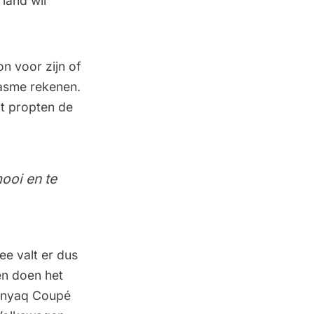
land wil
n voor zijn of
iasme rekenen.
at propten de
ooi en te
ee valt er dus
en doen het
e Enyaq Coupé