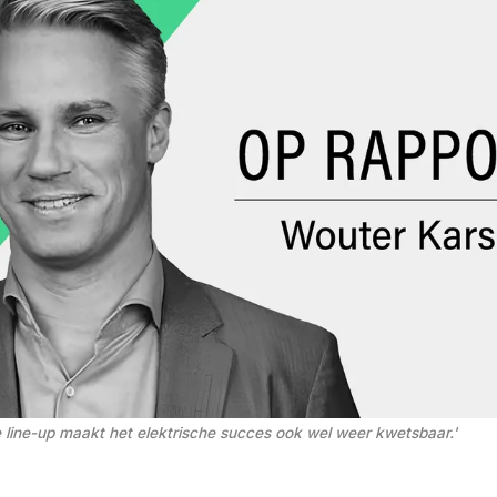
e line-up maakt het elektrische succes ook wel weer kwetsbaar.'