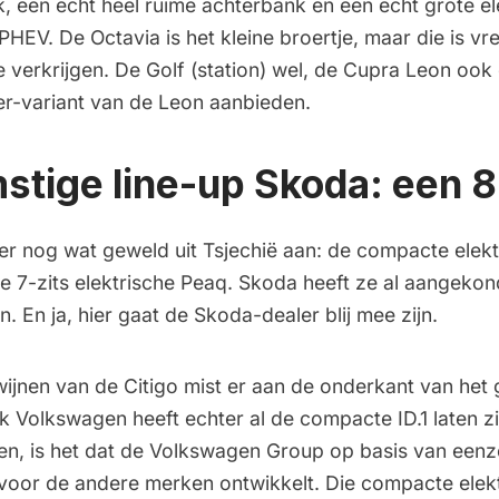
k, een echt heel ruime achterbank en een echt grote el
 PHEV. De Octavia is het kleine broertje, maar die is 
e verkrijgen. De Golf (station) wel, de Cupra Leon ook 
r-variant van de Leon aanbieden.
tige line-up Skoda: een 8
er nog wat geweld uit Tsjechië aan: de compacte elek
e 7-zits elektrische Peaq. Skoda heeft ze al aangekon
n. En ja, hier gaat de Skoda-dealer blij mee zijn.
wijnen van de Citigo mist er aan de onderkant van he
k Volkswagen heeft echter al de compacte ID.1 laten z
en, is het dat de Volkswagen Group op basis van eenz
' voor de andere merken ontwikkelt. Die compacte ele