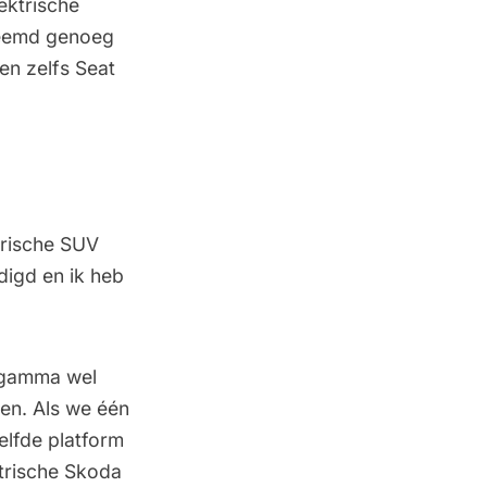
ektrische
vreemd genoeg
en zelfs Seat
trische SUV
digd en ik heb
t gamma wel
ien. Als we één
elfde platform
ktrische Skoda