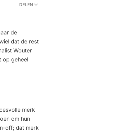
DELEN
maar de
wiel dat de rest
nalist Wouter
t op geheel
cesvolle merk
doen om hun
in-off; dat merk