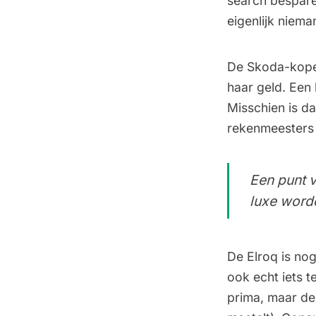
search bespare
eigenlijk niem
De Skoda-koper
haar geld. Een
Misschien is da
rekenmeesters 
Een punt 
luxe word
De Elroq
is nog
ook echt iets t
prima, maar de 