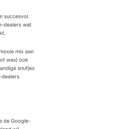
m succesvol.
n-dealers wat
kt.
 mooie mix aan
(of was) ook
handige snufjes
-dealers
je de Google-