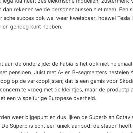
ullega Kia heeft zes elektrische modellen, zustermerk
(en dan rekenen we de personenbussen niet mee). Een s
trische succes ook wel weer kwetsbaar, hoewel Tesla la
llen genoeg kunt hebben.
t aan de onderzijde: de Fabia is het ook niet helemaal 
 met pensioen. Juist met A- en B-segmenters nestelen 
hoog op de verkooplijsten; dat is een gemis voor Skoda.
concern te vroeg met de kleintjes, maar de productpla
met een wispelturige Europese overheid.
rden weer bijgepunt en dus lijken de Superb en Octav
 De Superb is echt een uniek aanbod: de station heeft