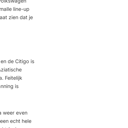
 Volkswagen
malle line-up
at zien dat je
en de Citigo is
Aziatische
 Feitelijk
nning is
ia weer even
 een echt hele