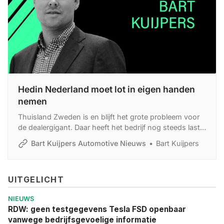
Hedin Nederland moet lot in eigen handen
nemen
Thuisland Zweden is en blijft het grote probleem voor
de dealergigant. Daar heeft het bedrijf nog steeds last
van buybacks en afgegeven restwaardegaranties,
Bart Kuijpers Automotive Nieuws
Bart Kuijpers
terwijl ook de nieuwverkoop afnam.
UITGELICHT
NIEUWS
RDW: geen testgegevens Tesla FSD openbaar
vanwege bedrijfsgevoelige informatie