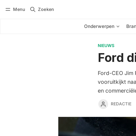
Menu
Zoeken
Inloggen
Abonneren
Onderwerpen
Bra
NIEUWS
Ford d
Ford-CEO Jim F
vooruitkijkt na
en commerciële
REDACTIE