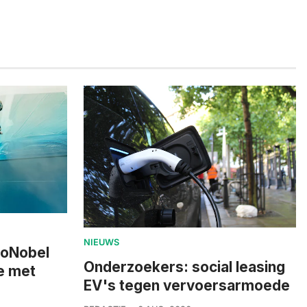
NIEUWS
zoNobel
Onderzoekers: social leasing
e met
EV's tegen vervoersarmoede