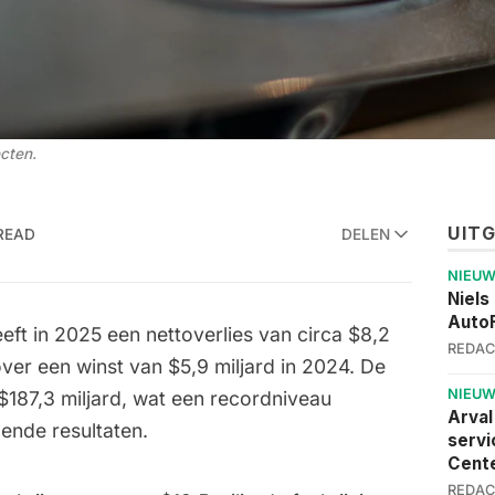
cten.
UIT
 READ
DELEN
NIEU
Niels
AutoF
t in 2025 een nettoverlies van circa $8,2
REDAC
ver een winst van $5,9 miljard in 2024. De
NIEU
$187,3 miljard, wat een recordniveau
Arval
ende resultaten.
servi
Cent
REDAC