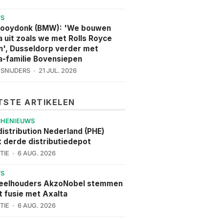
WS
Hooydonk (BMW): 'We bouwen
a uit zoals we met Rolls Royce
', Dusseldorp verder met
a-familie Bovensiepen
 SNIJDERS
21 JUL. 2026
TSTE ARTIKELEN
CHENIEUWS
istribution Nederland (PHE)
 derde distributiedepot
TIE
6 AUG. 2026
WS
eelhouders AkzoNobel stemmen
t fusie met Axalta
TIE
6 AUG. 2026