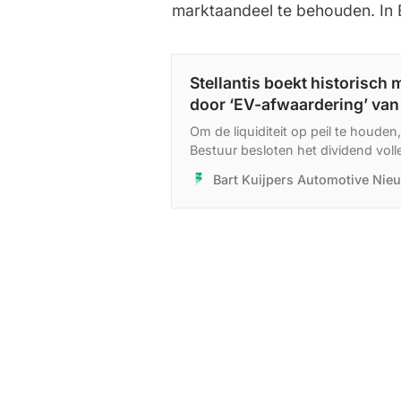
marktaandeel te behouden. In
Stellantis boekt historisch 
door ‘EV-afwaardering’ van 
Om de liquiditeit op peil te houden
Bestuur besloten het dividend voll
Bovendien geeft het bedrijf voor €
Bart Kuijpers Automotive Nie
obligaties uit. Het bedrijf verwacht
jaar het operationele resultaat zal 