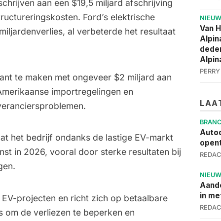
 schrijven aan een
$19,5 miljard afschrijving
uctureringskosten. Ford’s elektrische
NIEU
Van 
miljardenverlies, al verbeterde het resultaat
Alpin
deden
Alpin
PERRY
ant te maken met ongeveer $2 miljard aan
Amerikaanse importregelingen en
LAA
veranciersproblemen.
BRAN
Autod
at het bedrijf ondanks de lastige EV-markt
opent
nst in 2026, vooral door sterke resultaten bij
REDAC
gen.
NIEU
Aand
in me
EV-projecten en richt zich op betaalbare
REDAC
s om de verliezen te beperken en