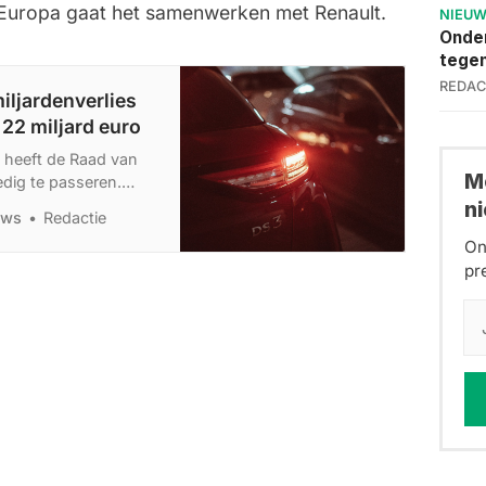
 Europa
gaat het samenwerken met Renault
.
NIEU
Onder
tege
REDAC
miljardenverlies
22 miljard euro
, heeft de Raad van
Me
edig te passeren.
5 miljard aan
n
uws
Redactie
 dat in de loop van dit
On
verbeteren.
pr