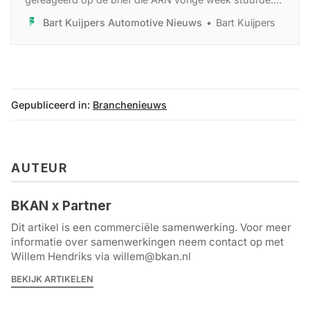
ARN wilde de branche aan ‘cadeau’ geven, maar werd
Bart Kuijpers Automotive Nieuws
Bart Kuijpers
ongewild brenger van de boodschap dat auto’s
duurder worden en bedrijven meer moeten doen. ‘Wij
zijn niet het ‘probleem’, maar juist de oplossing’
Gepubliceerd in:
Branchenieuws
AUTEUR
BKAN x Partner
Dit artikel is een commerciële samenwerking. Voor meer
informatie over samenwerkingen neem contact op met
Willem Hendriks via willem@bkan.nl
BEKIJK ARTIKELEN