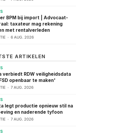
WS
er BPM bij import | Advocaat-
aal: taxateur mag rekening
n met rentalverleden
TIE
6 AUG. 2026
TSTE ARTIKELEN
WS
a verbiedt RDW veiligheidsdata
FSD openbaar te maken'
TIE
7 AUG. 2026
WS
a legt productie opnieuw stil na
eving en naderende tyfoon
TIE
7 AUG. 2026
WS