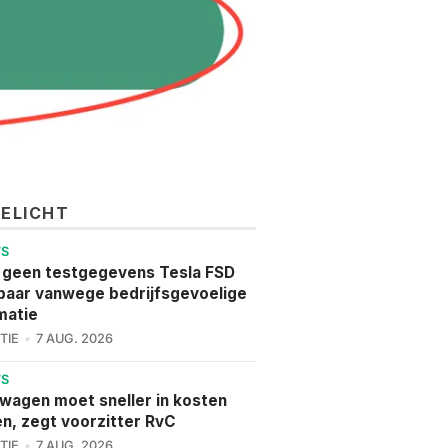
GELICHT
WS
 geen testgegevens Tesla FSD
aar vanwege bedrijfsgevoelige
matie
TIE
7 AUG. 2026
WS
wagen moet sneller in kosten
en, zegt voorzitter RvC
TIE
7 AUG. 2026