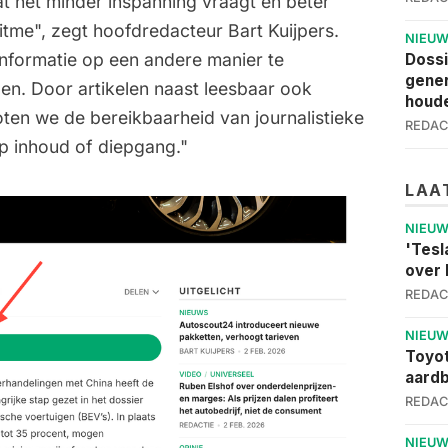
t het minder inspanning vraagt en beter
 ritme", zegt hoofdredacteur Bart Kuijpers.
NIEU
informatie op een andere manier te
Dossi
gener
en. Door artikelen naast leesbaar ook
houde
ten we de bereikbaarheid van journalistieke
REDAC
op inhoud of diepgang."
LAA
NIEU
'Tesl
over 
REDAC
NIEU
Toyot
aardb
REDAC
NIEU