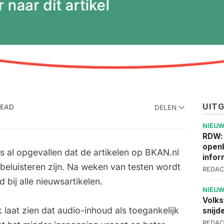
UIT
READ
DELEN
NIEU
RDW:
openb
s al opgevallen dat de artikelen op BKAN.nl
infor
beluisteren zijn. Na weken van testen wordt
REDAC
d bij alle nieuwsartikelen.
NIEU
Volks
aat zien dat audio-inhoud als toegankelijk
snijd
REDAC