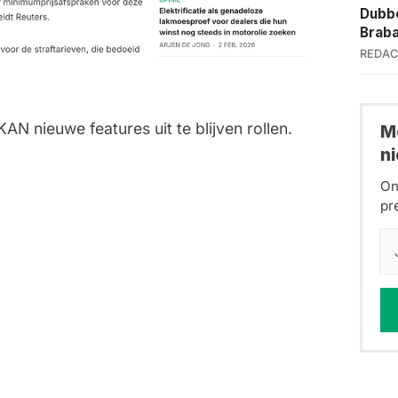
Dubbe
Brab
REDAC
N nieuwe features uit te blijven rollen.
Me
n
On
pr