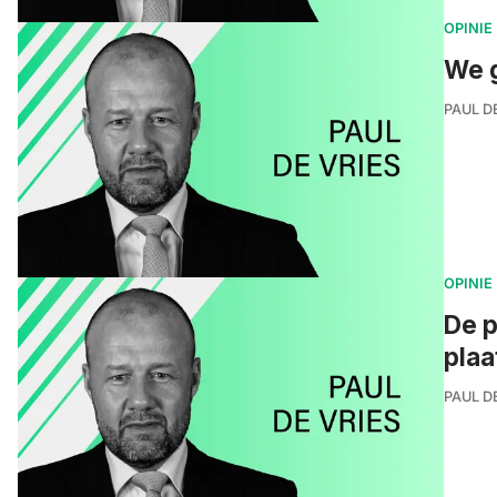
OPINIE
We g
PAUL D
OPINIE
De p
plaa
PAUL D