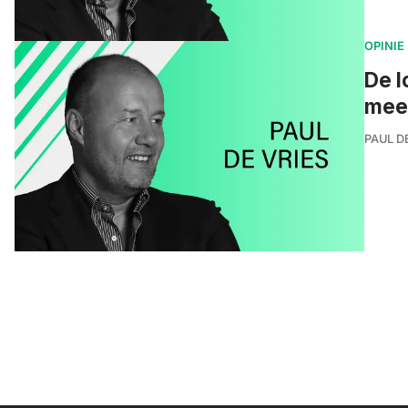
OPINIE
De l
mee
PAUL D