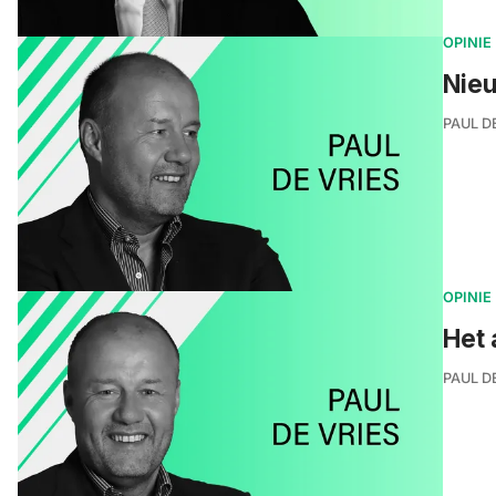
OPINIE
Nieu
PAUL D
OPINIE
Het 
PAUL D