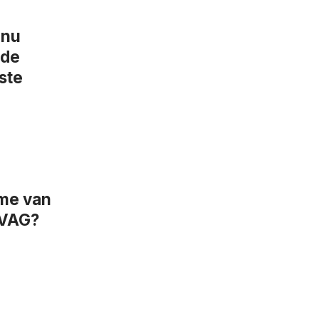
 nu
 de
ste
ame van
OVAG?