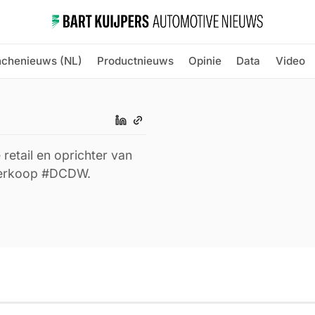
nchenieuws (NL)
Productnieuws
Opinie
Data
Video
 retail en oprichter van
overkoop #DCDW.