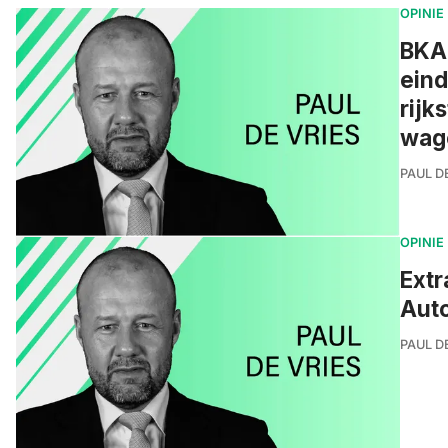
OPINIE
BKAN
eind
rijk
wage
PAUL D
OPINIE
Extr
Auto
PAUL D