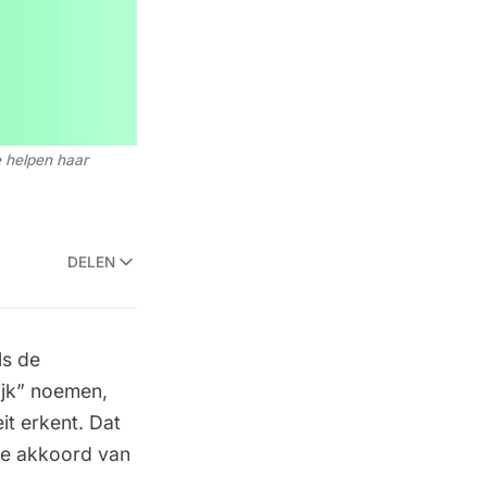
 helpen haar 
DELEN
ls de
ijk” noemen,
eit erkent. Dat
uwe akkoord van