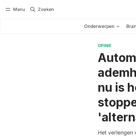
Menu
Zoeken
Inloggen
Abonneren
Onderwerpen
Bra
OPINIE
Automo
ademha
nu is h
stoppe
'alter
Het verlengen 