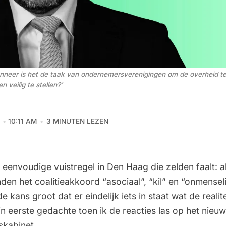
anneer is het de taak van ondernemersverenigingen om de overheid te
 veilig te stellen?'
6
10:11 AM
3 MINUTEN LEZEN
n eenvoudige vuistregel in Den Haag die zelden faalt: a
en het coalitieakkoord “asociaal”, “kil” en “onmensel
de kans groot dat er eindelijk iets in staat wat de realit
jn eerste gedachte toen ik de reacties las op het nie
skabinet.