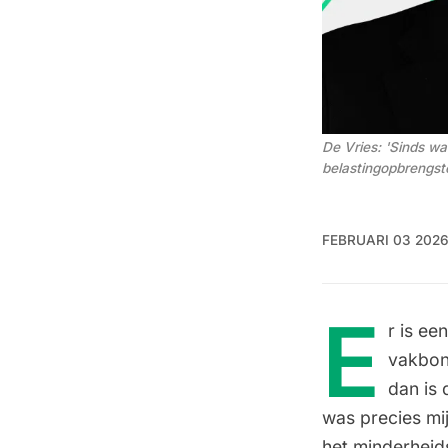
De Vries: 'Sinds w
belastingopbrengsten
FEBRUARI 03 202
E
r is ee
vakbond
dan is 
was precies mi
het minderheid