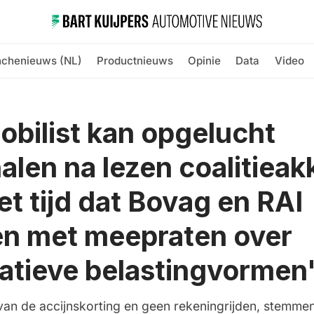
nchenieuws (NL)
Productnieuws
Opinie
Data
Video
bilist kan opgelucht
len na lezen coalitieak
et tijd dat Bovag en RAI
n met meepraten over
natieve belastingvormen
van de accijnskorting en geen rekeningrijden, stemmen