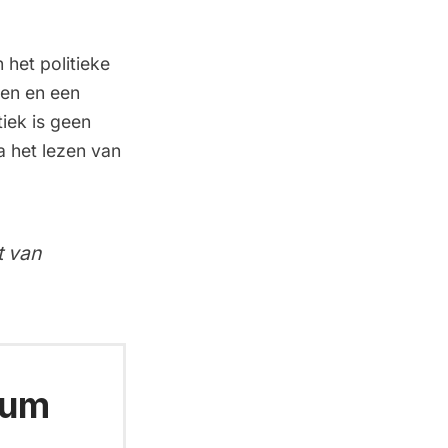
 het politieke
jen en een
tiek is geen
na het lezen van
t van
ium