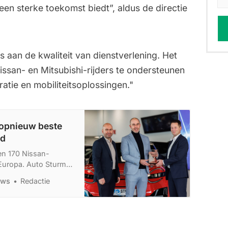
en sterke toekomst biedt”, aldus de directie
s aan de kwaliteit van dienstverlening. Het
issan- en Mitsubishi-rijders te ondersteunen
tie en mobiliteitsoplossingen."
opnieuw beste
nd
en 170 Nissan-
 Europa. Auto Sturm
k de Nederlandse
uws
Redactie
egen erkenning voor
ales en aftersales.