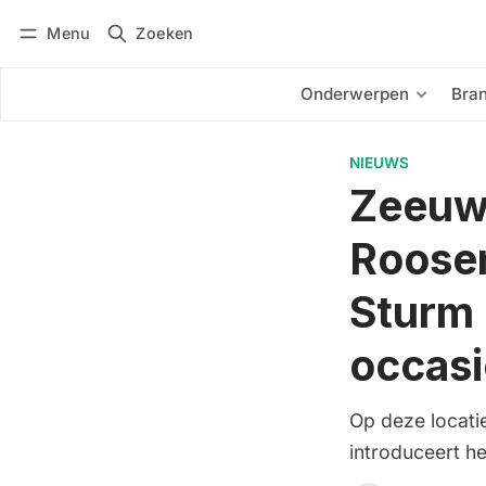
Menu
Zoeken
Inloggen
Abonneren
Onderwerpen
Bra
NIEUWS
Zeeuw
Roosen
Sturm 
occas
Op deze locati
introduceert 