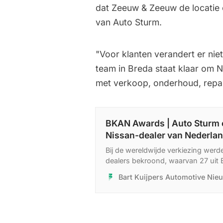
dat Zeeuw & Zeeuw de locatie e
van Auto Sturm.
"Voor klanten verandert er niet
team in Breda staat klaar om N
met verkoop, onderhoud, repara
BKAN Awards | Auto Sturm 
Nissan-dealer van Nederla
Bij de wereldwijde verkiezing werd
dealers bekroond, waarvan 27 uit
behoort tot de absolute top en oo
Bart Kuijpers Automotive Nie
dealers Bochane en Van Mossel kr
hun prestaties op het gebied van s