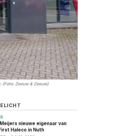
w. (Foto: Zeeuw & Zeeuw)
GELICHT
WS
 Meijers nieuwe eigenaar van
irst Haleco in Nuth