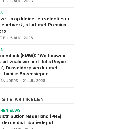
TIE
6 AUG. 2026
WS
 zet in op kleiner en selectiever
cenetwerk, start met Premium
ers
TIE
6 AUG. 2026
WS
Hooydonk (BMW): 'We bouwen
a uit zoals we met Rolls Royce
', Dusseldorp verder met
a-familie Bovensiepen
 SNIJDERS
21 JUL. 2026
TSTE ARTIKELEN
CHENIEUWS
istribution Nederland (PHE)
 derde distributiedepot