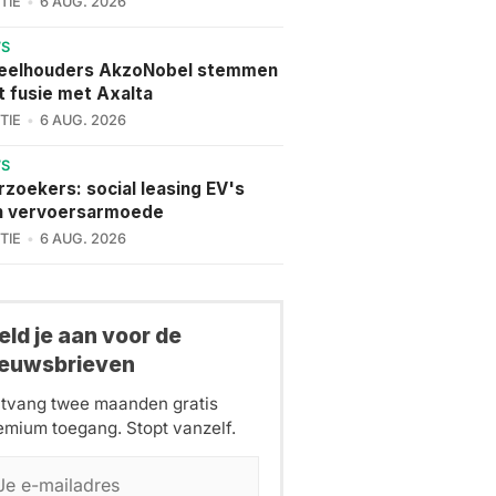
TIE
6 AUG. 2026
WS
eelhouders AkzoNobel stemmen
t fusie met Axalta
TIE
6 AUG. 2026
WS
zoekers: social leasing EV's
n vervoersarmoede
TIE
6 AUG. 2026
ld je aan voor de
ieuwsbrieven
tvang twee maanden gratis
emium toegang. Stopt vanzelf.