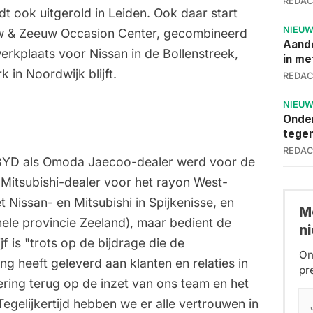
REDAC
t ook uitgerold in Leiden. Ook daar start
NIEU
 & Zeeuw Occasion Center, gecombineerd
Aand
kplaats voor Nissan in de Bollenstreek,
in me
 in Noordwijk blijft.
REDAC
NIEU
Onder
tege
REDAC
BYD
als
Omoda Jaecoo-dealer
werd voor de
n Mitsubishi-dealer voor het rayon West-
t Nissan- en Mitsubishi in Spijkenisse, en
Me
ele provincie Zeeland), maar bedient de
n
f is "trots op de bijdrage die de
On
g heeft geleverd aan klanten en relaties in
pr
ring terug op de inzet van ons team en het
egelijkertijd hebben we er alle vertrouwen in