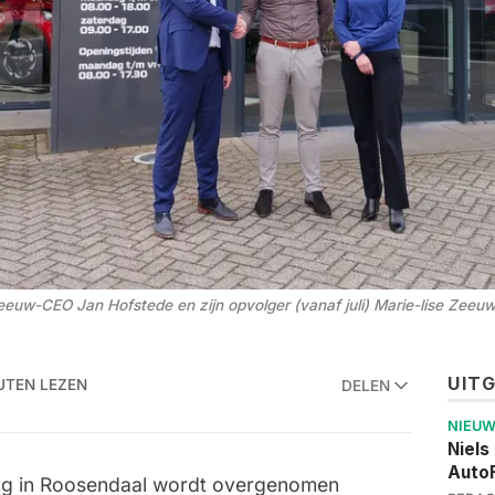
uw-CEO Jan Hofstede en zijn opvolger (vanaf juli) Marie-lise Zeeu
UIT
UTEN LEZEN
DELEN
NIEU
Niels
AutoF
ing in Roosendaal wordt overgenomen