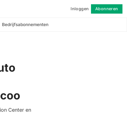
Inloggen
Abonneren
Volgen
Bedrijfsabonnementen
uto
ecoo
ion Center en