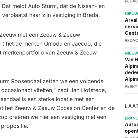
REDAC
Dat meldt Auto Sturm, dat de Nissan- en
NIEU
n verplaatst naar zijn vestiging in Breda.
Arval
servi
Cent
& Zeeuw met een Zeeuw & Zeeuw
REDAC
ert het de merken
Omoda en Jaecoo
, die
et merkenportfolio van Zeeuw & Zeeuw
NIEU
Van 
Alpin
deden
Alpin
urm Roosendaal zetten we een volgende
PERRY
 occasionactiviteiten,” zegt Jan Hofstede,
ndaal is een sterke locatie met een
LAA
met het Zeeuw & Zeeuw Occasion Center en de
oo creëren we hier een vestiging met een
BRAN
Autod
propositie.”
opent