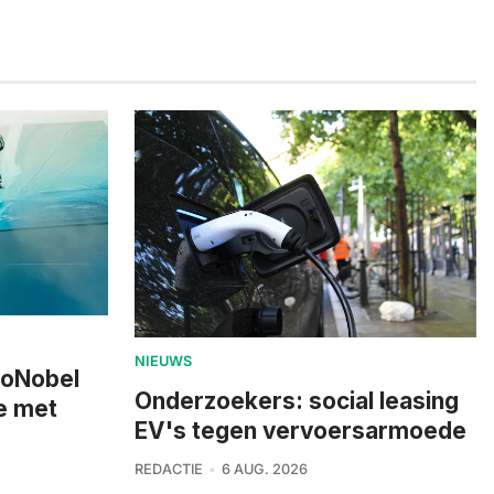
NIEUWS
zoNobel
Onderzoekers: social leasing
e met
EV's tegen vervoersarmoede
REDACTIE
6 AUG. 2026