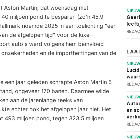
t Aston Martin, dat woensdag met
NIEU
 40 miljoen pond te besparen (zo'n 45,9
Geerl
leefti
Hallmark noemde 2025 in een toelichting "een
REDAC
van de afgelopen tijd" voor de luxe-
soort auto's werd volgens hem beïnvloed
LAA
 onzekerheden en de importheffingen van de
NIEU
Lucid
waars
e een jaar geleden schrapte Aston Martin 5
REDAC
stand, ongeveer 170 banen. Daarmee wilde
NIEU
ken aan de jarenlange reeks van
Autob
ukte echter ook het afgelopen jaar niet. Het
en sc
verko
tot 493 miljoen pond, tegen 323,5 miljoen
REDAC
NIEU