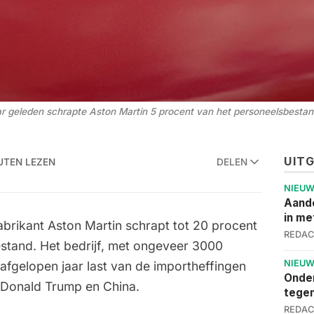
ar geleden schrapte Aston Martin 5 procent van het personeelsbesta
UIT
UTEN LEZEN
DELEN
NIEU
Aand
in me
abrikant Aston Martin schrapt tot 20 procent
REDAC
estand. Het bedrijf, met ongeveer 3000
NIEU
afgelopen jaar last van de importheffingen
Onder
 Donald Trump en China.
tege
REDAC