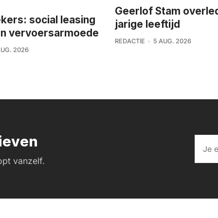
Geerlof Stam overle
ers: social leasing
jarige leeftijd
en vervoersarmoede
REDACTIE
5 AUG. 2026
AUG. 2026
rieven
pt vanzelf.