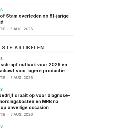
WS
of Stam overleden op 81-jarige
jd
TIE
5 AUG. 2026
TSTE ARTIKELEN
WS
 schrapt outlook voor 2026 en
chuwt voor lagere productie
TIE
5 AUG. 2026
WS
edrijf draait op voor diagnose-
horsingskosten en MRB na
op onveilige occasion
TIE
5 AUG. 2026
WS