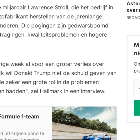
Aston
iljardair Lawrence Stroll, die het bedrijf in
over 
ofabrikant herstellen van de jarenlange
REDAC
minderen. Die pogingen zijn gedwarsboomd
ragingen, kwaliteitsproblemen en hogere
Me
n
ge week al voor een groter verlies over
On
pr
Ik wil Donald Trump niet de schuld geven van
lde zeker een grote rol in de problemen
 hadden", zei Hallmark in een interview.
 Formule 1-team
d 50 miljoen pond te
n het gelijknamige