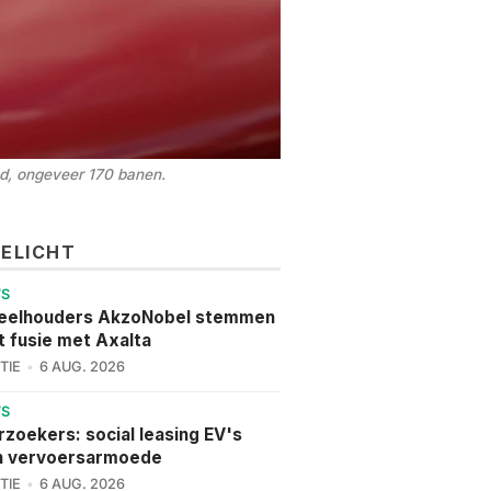
nd, ongeveer 170 banen.
GELICHT
WS
eelhouders AkzoNobel stemmen
t fusie met Axalta
TIE
6 AUG. 2026
WS
zoekers: social leasing EV's
n vervoersarmoede
TIE
6 AUG. 2026