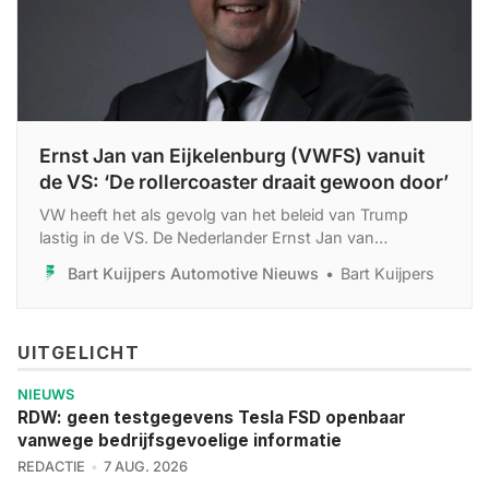
Ernst Jan van Eijkelenburg (VWFS) vanuit
de VS: ‘De rollercoaster draait gewoon door’
VW heeft het als gevolg van het beleid van Trump
lastig in de VS. De Nederlander Ernst Jan van
Eijkelenburg ondervindt als CEO van VWFS in Noord-
Bart Kuijpers Automotive Nieuws
Bart Kuijpers
Amerika dagelijks de gevolgen. Afgelopen vrijdag was
hij opgelucht toen er een streep ging door veel
heffingen, maar die opluchting bleek van korte duur.
UITGELICHT
NIEUWS
RDW: geen testgegevens Tesla FSD openbaar
vanwege bedrijfsgevoelige informatie
REDACTIE
7 AUG. 2026