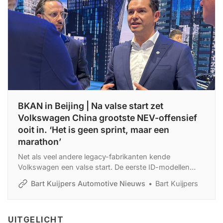
BKAN in Beijing | Na valse start zet
Volkswagen China grootste NEV-offensief
ooit in. ‘Het is geen sprint, maar een
marathon’
Net als veel andere legacy-fabrikanten kende
Volkswagen een valse start. De eerste ID-modellen
flopten volledig. VW verloor de slag, maar zeker niet de
Bart Kuijpers Automotive Nieuws
Bart Kuijpers
oorlog. Robert Cisek, CEO Volkswagen Passenger
Cars Brand for China geeft context bij het grootste
modellenoffensief ooit van VW.
UITGELICHT