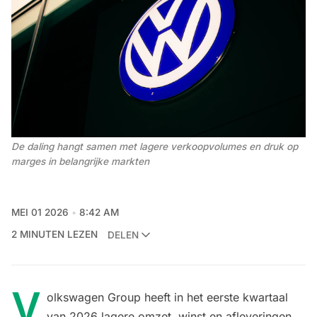
De daling hangt samen met lagere verkoopvolumes en druk op 
marges in belangrijke markten
MEI 01 2026
8:42 AM
2 MINUTEN LEZEN
DELEN
V
olkswagen Group heeft in het eerste kwartaal
van 2026 lagere omzet, winst en afleveringen