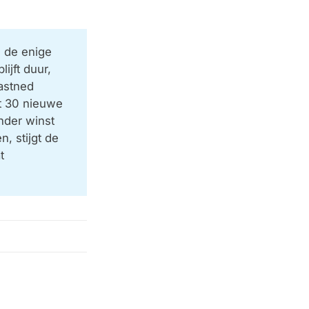
s de enige
ijft duur,
Fastned
et 30 nieuwe
nder winst
n, stijgt de
t