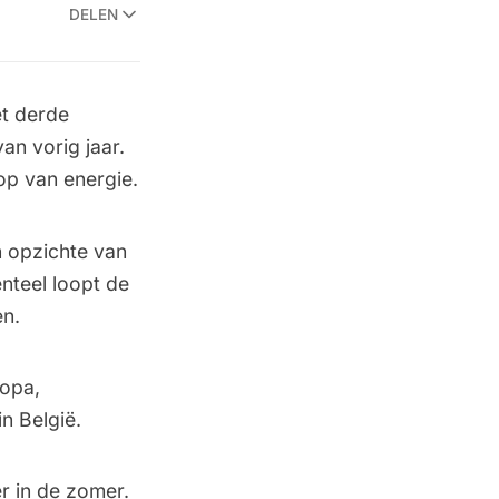
DELEN
et derde
an vorig jaar.
op van energie.
n opzichte van
nteel loopt de
en.
ropa,
n België.
 in de zomer.