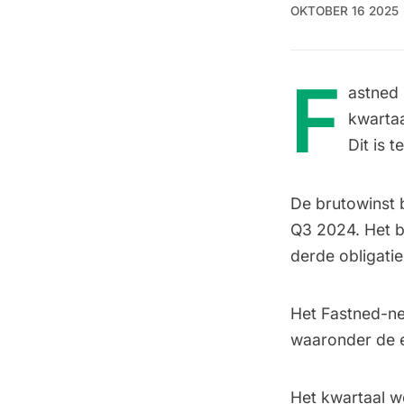
OKTOBER 16 2025
F
astned 
kwartaa
Dit is 
De brutowinst 
Q3 2024. Het be
derde obligati
Het Fastned-ne
waaronder de ee
Het kwartaal w