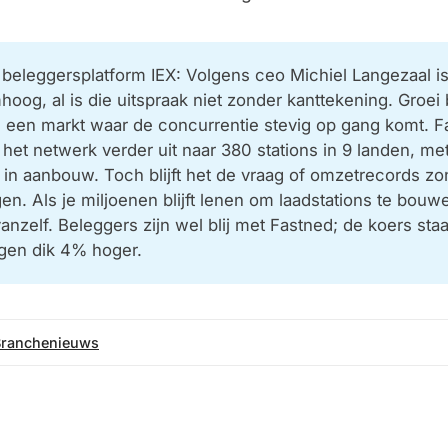
 beleggersplatform IEX
: Volgens ceo Michiel Langezaal i
og, al is die uitspraak niet zonder kanttekening. Groei bl
n een markt waar de concurrentie stevig op gang komt. 
 het netwerk verder uit naar 380 stations in 9 landen, m
s in aanbouw. Toch blijft het de vraag of omzetrecords zo
en. Als je miljoenen blijft lenen om laadstations te bouwe
anzelf. Beleggers zijn wel blij met Fastned; de koers staa
gen dik 4% hoger.
Branchenieuws