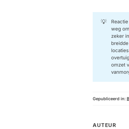
💡
Reactie
weg omho
zeker i
breidde
locatie
overtuig
omzet v
vanmor
Gepubliceerd in:
AUTEUR