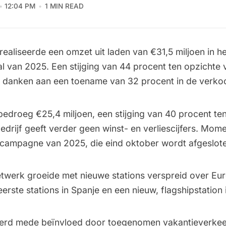
12:04 PM
1 MIN READ
realiseerde een omzet uit laden van €31,5 miljoen in h
l van 2025. Een stijging van 44 procent ten opzichte v
te danken aan een toename van 32 procent in de verko
bedroeg €25,4 miljoen, een stijging van 40 procent te
drijf geeft verder geen winst- en verliescijfers. Mome
ecampagne van 2025, die eind oktober wordt afgeslot
twerk groeide met nieuwe stations verspreid over Eu
rste stations in Spanje en een nieuw, flagshipstation i
erd mede beïnvloed door toegenomen vakantieverkeer