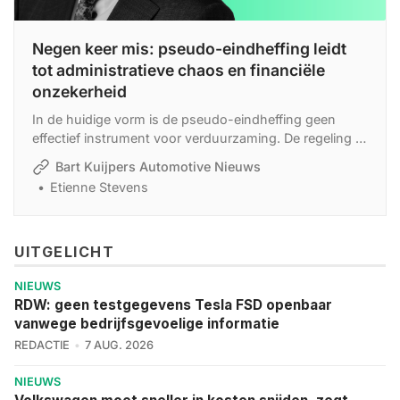
Negen keer mis: pseudo-eindheffing leidt
tot administratieve chaos en financiële
onzekerheid
In de huidige vorm is de pseudo-eindheffing geen
effectief instrument voor verduurzaming. De regeling is
moeilijk uitvoerbaar, disproportioneel, juridisch
Bart Kuijpers Automotive Nieuws
inconsistent en economisch verstorend. Ook de
Etienne Stevens
voorgestelde aanpassingen bieden geen afdoende
oplossing.
UITGELICHT
NIEUWS
RDW: geen testgegevens Tesla FSD openbaar
vanwege bedrijfsgevoelige informatie
REDACTIE
7 AUG. 2026
NIEUWS