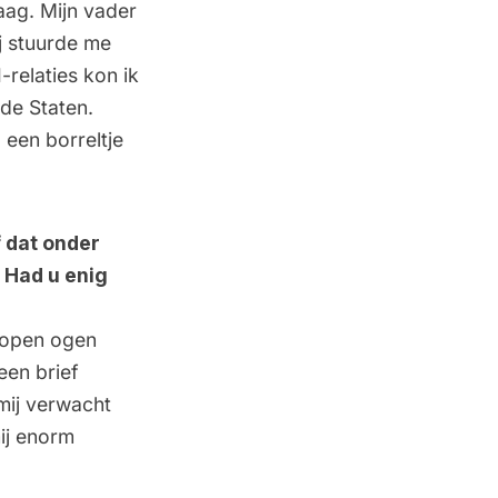
aag. Mijn vader
ij stuurde me
-relaties kon ik
de Staten.
 een borreltje
f dat onder
 Had u enig
t open ogen
een brief
mij verwacht
mij enorm