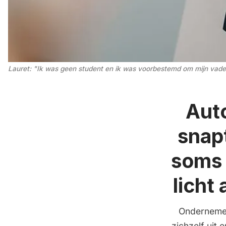
Lauret: "Ik was geen student en ik was voorbestemd om mijn vader o
Aut
snap
soms 
licht 
Ondernemer
zichzelf uit 