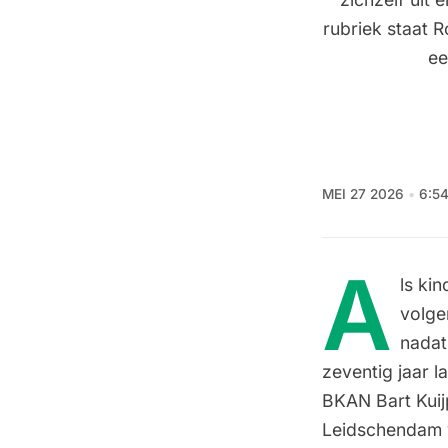
rubriek staat R
ee
MEI 27 2026
6:5
A
ls ki
volge
nadat
zeventig jaar la
BKAN Bart Kuij
Leidschendam v