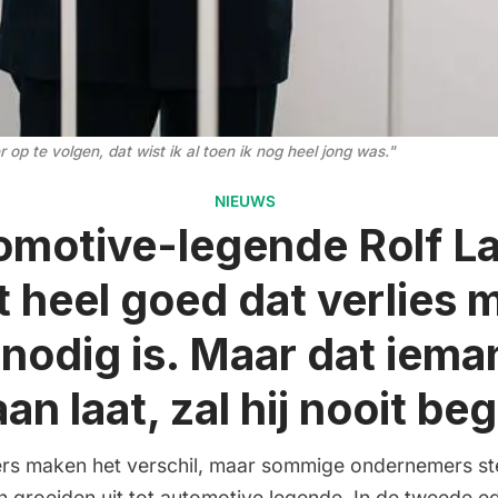
p te volgen, dat wist ik al toen ik nog heel jong was."
NIEUWS
omotive-legende Rolf La
t heel goed dat verlies 
nodig is. Maar dat iema
aan laat, zal hij nooit be
s maken het verschil, maar sommige ondernemers s
en groeiden uit tot automotive legende. In de tweede e