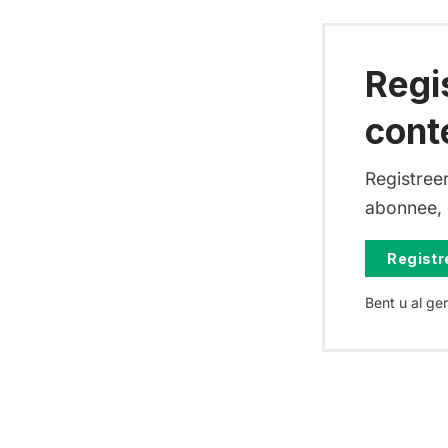
Regi
cont
Registreer
abonnee, d
Registre
Bent u al ge