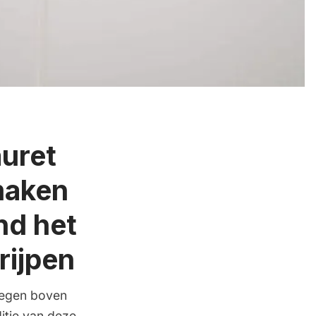
uret
maken
nd het
grijpen
tegen boven
ditie van deze