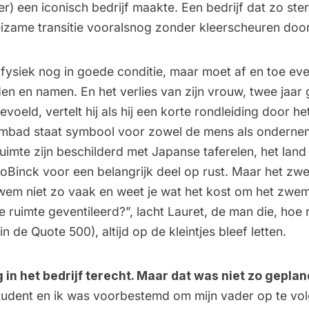
r) een iconisch bedrijf maakte. Een bedrijf dat zo ster
izame transitie vooralsnog zonder kleerscheuren doo
s fysiek nog in goede conditie, maar moet af en toe e
en en namen. En het verlies van zijn vrouw, twee jaar
voeld, vertelt hij als hij een korte rondleiding door het
mbad staat symbool voor zowel de mens als ondernem
uimte zijn beschilderd met Japanse taferelen, het land
oBinck voor een belangrijk deel op rust. Maar het zw
zwem niet zo vaak en weet je wat het kost om het z
 ruimte geventileerd?”, lacht Lauret, de man die, hoe ri
n de Quote 500), altijd op de kleintjes bleef letten.
 in het bedrijf terecht. Maar dat was niet zo gepla
tudent en ik was voorbestemd om mijn vader op te volg