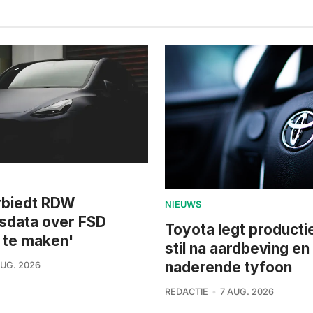
rbiedt RDW
NIEUWS
dsdata over FSD
Toyota legt product
 te maken'
stil na aardbeving en
naderende tyfoon
AUG. 2026
REDACTIE
7 AUG. 2026