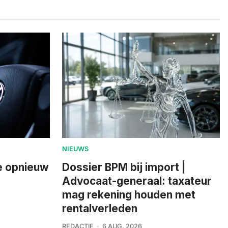
NIEUWS
ie opnieuw
Dossier BPM bij import |
Advocaat-generaal: taxateur
mag rekening houden met
rentalverleden
REDACTIE
6 AUG. 2026