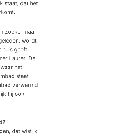
k staat, dat het
rkomt.
ven zoeken naar
 geleden, wordt
 huis geeft.
er Lauret. De
 waar het
embad staat
wembad verwarmd
jk hij ook
nd?
en, dat wist ik