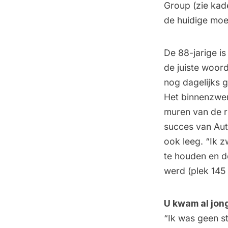
Group (zie kade
de huidige moe
De 88-jarige i
de juiste woord
nog dagelijks ge
Het binnenzwe
muren van de r
succes van Aut
ook leeg. “Ik 
te houden en de
werd (plek 145 i
U kwam al jong
“Ik was geen s