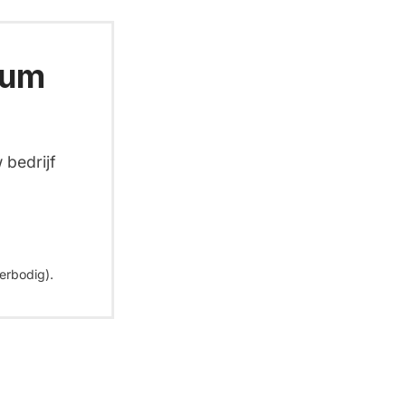
ium
 bedrijf
erbodig).