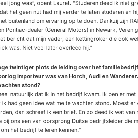
heel jong was”, opent Lauret. “Studeren deed ik niet gr
dat het geen nut had mij verder te laten studeren en h
 het buitenland om ervaring op te doen. Dankzij zijn RAI
en Pontiac-dealer (General Motors) in Newark, Verenig
et bericht dat mijn vader, een kettingroker die ook wel
ziek was. Niet veel later overleed hij.”
nge twintiger plots de leiding over het familiebedrij
oorlog importeur was van Horch, Audi en Wanderer.
 wachten stond?
eel natuurlijk dat ik in het bedrijf kwam. Ik ben er me
 ik had geen idee wat me te wachten stond. Moest er 
den, dan schreef ik een brief. En zo deed ik wat van 
 bij ons een van oorsprong Duitse bedrijfsleider die 
om het bedrijf te leren kennen.”