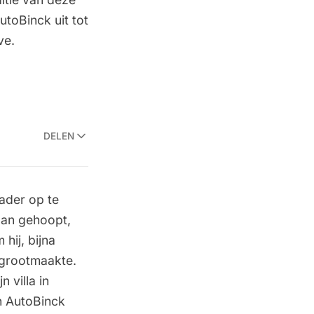
utoBinck uit tot
ve.
DELEN
vader op te
 dan gehoopt,
hij, bijna
ij grootmaakte.
 villa in
n AutoBinck