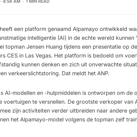
8:56 AM
1 MIN READ
 heeft een platform genaamd Alpamayo ontwikkeld wa
unstmatige intelligentie (AI) in de echte wereld kunnen 
ei topman Jensen Huang tijdens een presentatie op d
rs CES in Las Vegas. Het platform is bedoeld om voer
lfstandig kunnen denken en zich uit onverwachte situa
en verkeerslichtstoring. Dat meldt het ANP.
s AI-modellen en -hulpmiddelen is ontworpen om de o
e voertuigen te versnellen. De grootste verkoper van A
mee zijn activiteiten verder uitbreiden naar andere ge
nen het Alpamayo-model volgens de topman zelf train