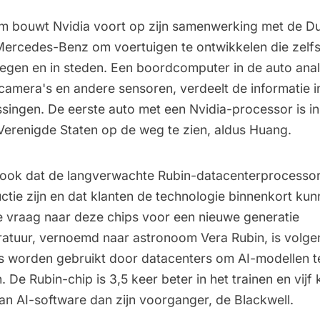
rm bouwt Nvidia voort op zijn samenwerking met de Du
Mercedes-Benz om voertuigen te ontwikkelen die zelf
wegen en in steden. Een boordcomputer in de auto ana
 camera's en andere sensoren, verdeelt de informatie 
singen. De eerste auto met een Nvidia-processor is in
 Verenigde Staten op de weg te zien, aldus Huang.
ook dat de langverwachte Rubin-datacenterprocessor
uctie zijn en dat klanten de technologie binnenkort ku
e vraag naar deze chips voor een nieuwe generatie
tuur, vernoemd naar astronoom Vera Rubin, is volge
s worden gebruikt door datacenters om AI-modellen t
. De Rubin-chip is 3,5 keer beter in het trainen en vijf 
an AI-software dan zijn voorganger, de Blackwell.