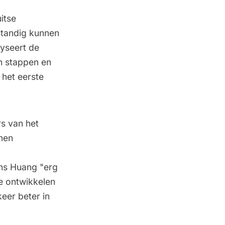
itse
standig kunnen
lyseert de
in stappen en
 het eerste
s van het
nnen
ns Huang "erg
e ontwikkelen
keer beter in