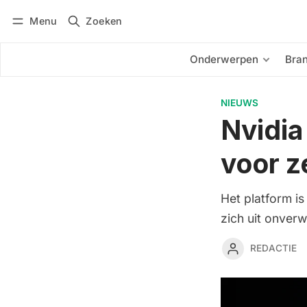
Menu
Zoeken
Inloggen
Abonneren
Onderwerpen
Bra
NIEUWS
Nvidia
voor z
Het platform i
zich uit onverw
REDACTIE