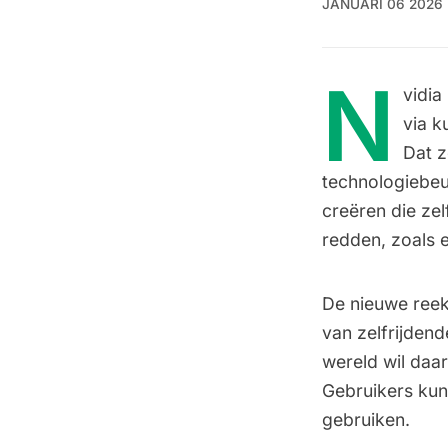
JANUARI 06 2026
N
vidia
via k
Dat z
technologiebeu
creëren die ze
redden, zoals e
De nieuwe reek
van zelfrijdend
wereld wil daar
Gebruikers kun
gebruiken.