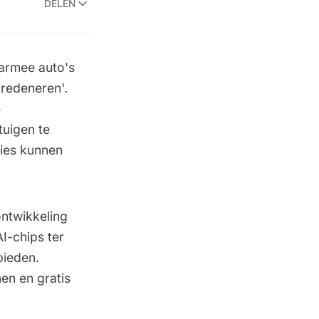
DELEN
armee auto's
'redeneren'.
e
tuigen te
ties kunnen
ntwikkeling
I-chips ter
bieden.
en en gratis