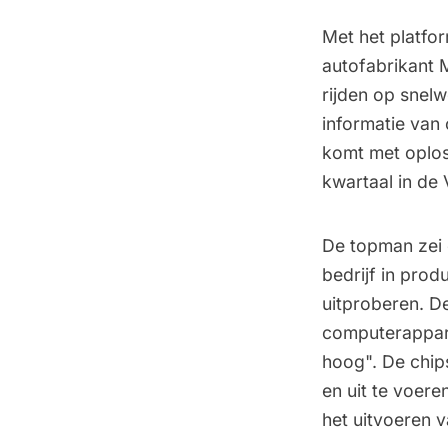
Met het platfo
autofabrikant 
rijden op snel
informatie van
komt met oplos
kwartaal in de
De topman zei 
bedrijf in prod
uitproberen. D
computerappara
hoog". De chip
en uit te voeren
het uitvoeren v