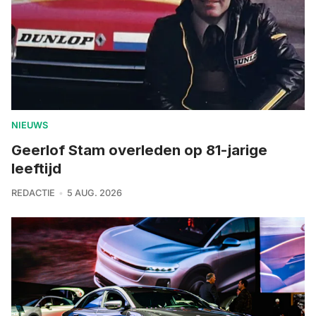
NIEUWS
Geerlof Stam overleden op 81-jarige
leeftijd
REDACTIE
5 AUG. 2026