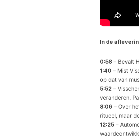
In de aflever
0:58
– Bevalt 
1:40
– Mist Vis
op dat van mus
5:52
– Visscher
veranderen. Pa
8:06
– Over het
ritueel, maar d
12:25
– Automot
waardeontwikke