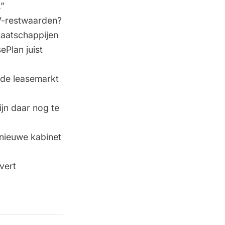
.”
EV-restwaarden?
maatschappijen
ePlan juist
t de leasemarkt
jn daar nog te
nieuwe kabinet
vert