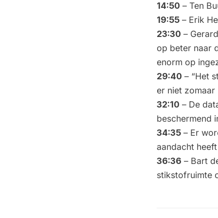
14:50
– Ten Buu
19:55
– Erik He
23:30
– Gerard
op beter naar d
enorm op ingez
29:40
– “Het st
er niet zomaar 
32:10
– De dat
beschermend i
34:35
– Er wor
aandacht heeft 
36:36
– Bart d
stikstofruimte 