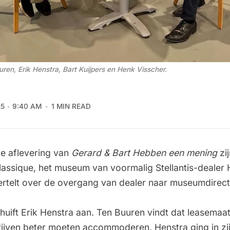
uren, Erik Henstra, Bart Kuijpers en Henk Visscher.
25
9:40 AM
1 MIN READ
e aflevering van
Gerard & Bart Hebben een mening
zij
lassique, het museum van voormalig Stellantis-dealer 
ertelt over de overgang van dealer naar museumdirect
huift Erik Henstra aan. Ten Buuren vindt dat leasemaa
ijven beter moeten accommoderen. Henstra ging in zijn