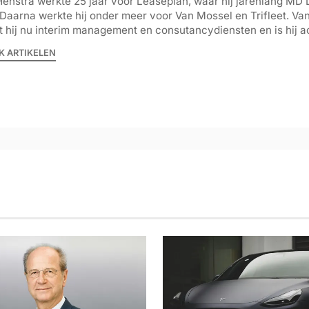
Henstra werkte 25 jaar voor Leaseplan, waar hij jarenlang MD
Daarna werkte hij onder meer voor Van Mossel en Trifleet. Va
t hij nu interim management en consutancydiensten en is hij ac
K ARTIKELEN