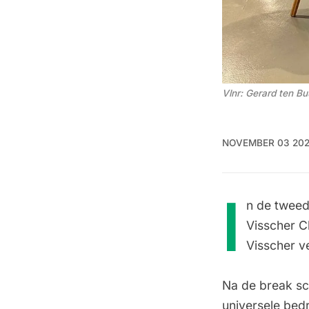
Vlnr: Gerard ten Bu
NOVEMBER 03 20
I
n de tweed
Visscher C
Visscher v
Na de break sc
universele bedr