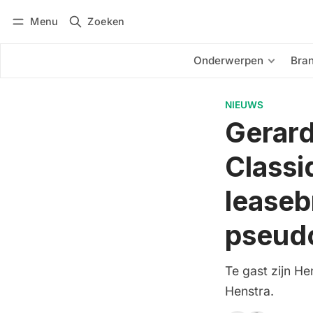
Menu
Zoeken
Inloggen
Abonneren
Onderwerpen
Bra
NIEUWS
Gerard
Classi
leaseb
pseudo
Te gast zijn H
Henstra.