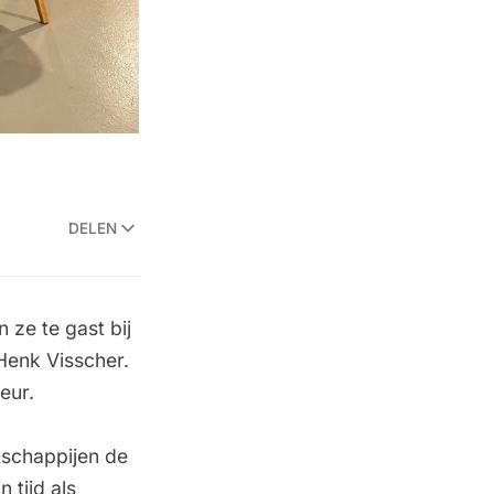
DELEN
n ze te gast bij
Henk Visscher.
eur.
tschappijen de
 tijd als