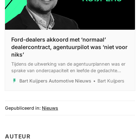
Ford-dealers akkoord met ‘normaal’
dealercontract, agentuurpilot was ‘niet voor
niks’
Tijdens de uitwerking van de agentuurplannen was er
sprake van ondercapaciteit en leefde de gedachte
dat overproductie weleens tot het verleden zou
Bart Kuijpers Automotive Nieuws
Bart Kuijpers
kunnen behoren. Inmiddels weten we dat dit niet zo is.
Gepubliceerd in:
Nieuws
AUTEUR