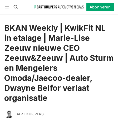
Abonneren
Volgen
Inloggen
Abonneren
BKAN Weekly | KwikFit NL
in etalage | Marie-Lise
Zeeuw nieuwe CEO
Zeeuw&Zeeuw | Auto Sturm
en Mengelers
Omoda/Jaecoo-dealer,
Dwayne Belfor verlaat
organisatie
BART KUIJPERS