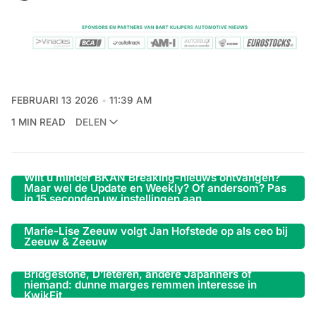
FEBRUARI 13 2026
11:39 AM
1 MIN READ
DELEN
Wilt u minder BKAN Breaking-nieuws ontvangen?
Maar wel de Update en Weekly? Of andersom? Pas
in 15 seconden uw instellingen aan
Marie-Lise Zeeuw volgt Jan Hofstede op als ceo bij
Zeeuw & Zeeuw
Bridgestone, D’Ieteren, andere Japanners of
niemand: dunne marges remmen interesse in
KwikFit