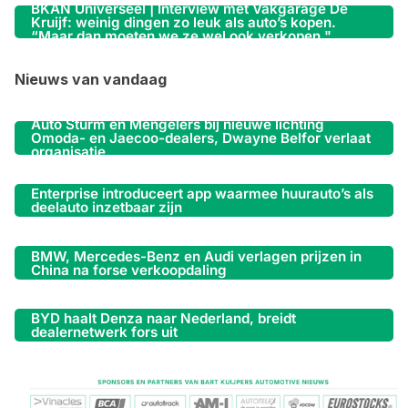
BKAN Universeel | Interview met Vakgarage De
Kruijf: weinig dingen zo leuk als auto’s kopen.
“Maar dan moeten we ze wel ook verkopen."
Nieuws van vandaag
Auto Sturm en Mengelers bij nieuwe lichting
Omoda- en Jaecoo-dealers, Dwayne Belfor verlaat
organisatie
Enterprise introduceert app waarmee huurauto’s als
deelauto inzetbaar zijn
BMW, Mercedes-Benz en Audi verlagen prijzen in
China na forse verkoopdaling
BYD haalt Denza naar Nederland, breidt
dealernetwerk fors uit