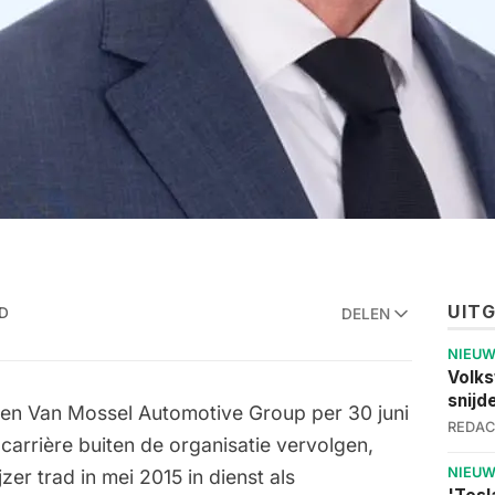
UIT
AD
DELEN
NIEU
Volks
snijd
oten Van Mossel Automotive Group per 30 juni
REDAC
jn carrière buiten de organisatie vervolgen,
NIEU
zer trad in mei 2015 in dienst als