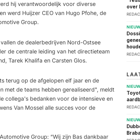
'Tesl
erd hij verantwoordelijk voor diverse
over 
den werd Huijzer CEO van Hugo Pfohe, de
REDAC
tomotive Group.
NIEU
Dossi
gener
 vallen de dealerbedrijven Nord-Ostsee
houde
r de centrale leiding van het directieteam
REDAC
d, Tarek Khalifa en Carsten Glos.
LAA
ots terug op de afgelopen elf jaar en de
NIEU
en met de teams hebben gerealiseerd", meldt
Toyot
 alle collega's bedanken voor de intensieve en
aardb
wens Van Mossel alle succes voor de
REDAC
NIEU
Dubbe
Brab
Automotive Group: “Wij zijn Bas dankbaar