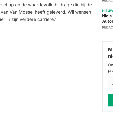
REDAC
erschap en de waardevolle bijdrage die hij de
NIEU
i van Van Mossel heeft geleverd. Wij wensen
Niels
r in zijn verdere carrière.”
AutoF
REDAC
Me
n
On
pr