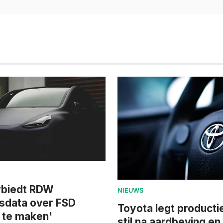
rbiedt RDW
NIEUWS
dsdata over FSD
Toyota legt product
 te maken'
stil na aardbeving en