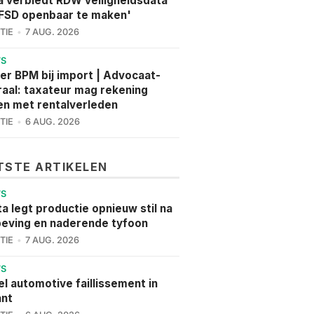
a verbiedt RDW veiligheidsdata
FSD openbaar te maken'
TIE
7 AUG. 2026
WS
er BPM bij import | Advocaat-
aal: taxateur mag rekening
n met rentalverleden
TIE
6 AUG. 2026
TSTE ARTIKELEN
WS
a legt productie opnieuw stil na
eving en naderende tyfoon
TIE
7 AUG. 2026
WS
l automotive faillissement in
ant