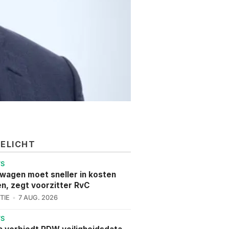
GELICHT
WS
wagen moet sneller in kosten
en, zegt voorzitter RvC
TIE
7 AUG. 2026
WS