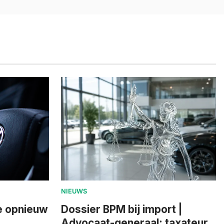
NIEUWS
ie opnieuw
Dossier BPM bij import |
Advocaat-generaal: taxateur