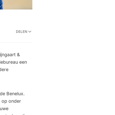
DELEN
ijngaart &
tiebureau een
dere
 de Benelux.
k op onder
euwe