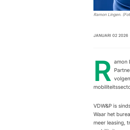
Ramon Lingen. (Fot
JANUARI 02 2026
R
amon L
Partne
volgen
mobiliteitssecto
VDW&P is sinds 
Waar het burea
meer leasing, t