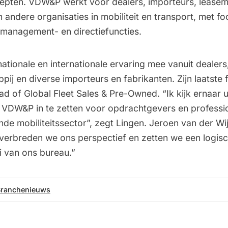
cepten. VDW&P werkt voor dealers, importeurs, leasem
andere organisaties in mobiliteit en transport, met f
management- en directiefuncties.
ationale en internationale ervaring mee vanuit dealers
ij en diverse importeurs en fabrikanten. Zijn laatste f
ad of Global Fleet Sales & Pre-Owned. “Ik kijk ernaar u
t VDW&P in te zetten voor opdrachtgevers en professio
de mobiliteitssector”, zegt Lingen. Jeroen van der Wi
g verbreden we ons perspectief en zetten we een logis
i van ons bureau.”
Branchenieuws