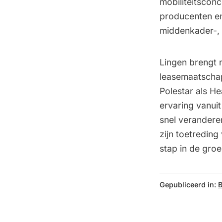
mobiliteitscon
producenten en 
middenkader-, 
Lingen brengt n
leasemaatschapp
Polestar als He
ervaring vanui
snel veranderen
zijn toetredin
stap in de groe
Gepubliceerd in: