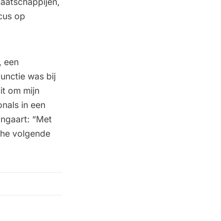
aatschappijen,
ocus op
, een
unctie was bij
it om mijn
nals in een
jngaart: “Met
che volgende