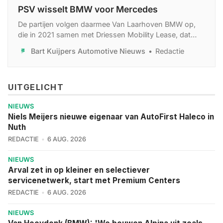
PSV wisselt BMW voor Mercedes
De partijen volgen daarmee Van Laarhoven BMW op,
die in 2021 samen met Driessen Mobility Lease, dat
overgenomen werd door Rebel Lease en sinds
Bart Kuijpers Automotive Nieuws
Redactie
vandaag ook die naam voert, BMW’s leverde.
UITGELICHT
NIEUWS
Niels Meijers nieuwe eigenaar van AutoFirst Haleco in
Nuth
REDACTIE
6 AUG. 2026
NIEUWS
Arval zet in op kleiner en selectiever
servicenetwerk, start met Premium Centers
REDACTIE
6 AUG. 2026
NIEUWS