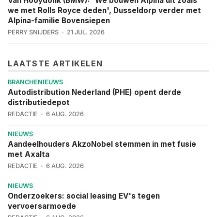
Van Hooydonk (BMW): 'We bouwen Alpina uit zoals
we met Rolls Royce deden', Dusseldorp verder met
Alpina-familie Bovensiepen
PERRY SNIJDERS
21 JUL. 2026
LAATSTE ARTIKELEN
BRANCHENIEUWS
Autodistribution Nederland (PHE) opent derde
distributiedepot
REDACTIE
6 AUG. 2026
NIEUWS
Aandeelhouders AkzoNobel stemmen in met fusie
met Axalta
REDACTIE
6 AUG. 2026
NIEUWS
Onderzoekers: social leasing EV's tegen
vervoersarmoede