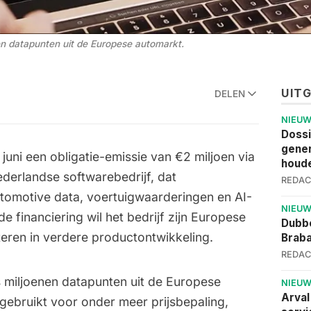
nen datapunten uit de Europese automarkt.
UIT
DELEN
NIEU
Dossi
gener
juni een obligatie-emissie van €2 miljoen via
houde
derlandse softwarebedrijf, dat
REDAC
automotive data, voertuigwaarderingen en AI-
NIEU
 financiering wil het bedrijf zijn Europese
Dubbe
steren in verdere productontwikkeling.
Brab
REDAC
ks miljoenen datapunten uit de Europese
NIEU
Arval
gebruikt voor onder meer prijsbepaling,