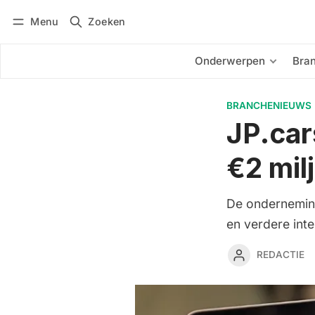
Menu
Zoeken
Inloggen
Abonneren
Onderwerpen
Bra
BRANCHENIEUWS
JP.car
€2 mil
De onderneming
en verdere inte
REDACTIE