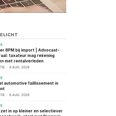
GELICHT
WS
er BPM bij import | Advocaat-
aal: taxateur mag rekening
n met rentalverleden
TIE
6 AUG. 2026
WS
l automotive faillissement in
ant
TIE
6 AUG. 2026
WS
 zet in op kleiner en selectiever