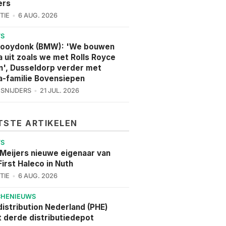
ers
TIE
6 AUG. 2026
WS
Hooydonk (BMW): 'We bouwen
a uit zoals we met Rolls Royce
', Dusseldorp verder met
a-familie Bovensiepen
 SNIJDERS
21 JUL. 2026
TSTE ARTIKELEN
WS
 Meijers nieuwe eigenaar van
irst Haleco in Nuth
TIE
6 AUG. 2026
CHENIEUWS
istribution Nederland (PHE)
 derde distributiedepot