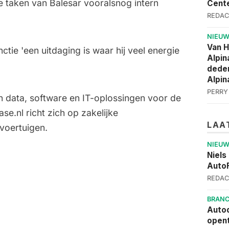
e taken van Balesar vooralsnog intern
Cent
REDAC
NIEU
Van 
nctie 'een uitdaging is waar hij veel energie
Alpin
deden
Alpin
PERRY
n data, software en IT-oplossingen voor de
se.nl richt zich op zakelijke
LAA
voertuigen.
NIEU
Niels
AutoF
REDAC
BRAN
Autod
opent