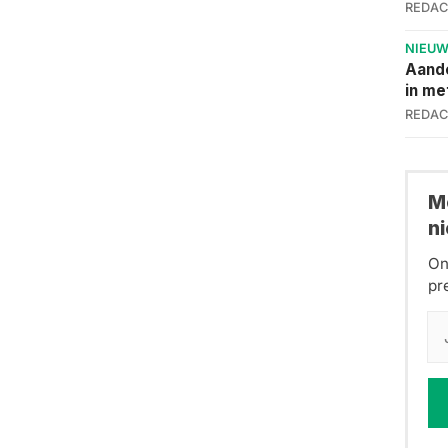
REDAC
NIEU
Aand
in me
REDAC
Me
n
On
pr