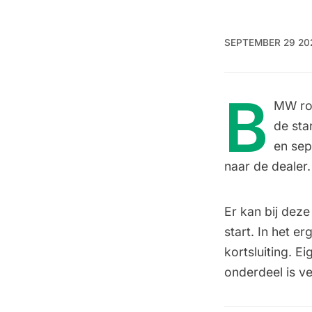
SEPTEMBER 29 20
B
MW roe
de sta
en sep
naar de dealer
Er kan bij dez
start. In het e
kortsluiting. E
onderdeel is v