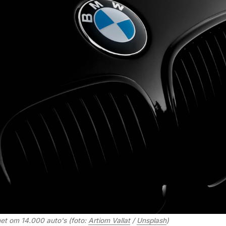
et om 14.000 auto's (foto: 
Artiom Vallat
 / 
Unsplash
)