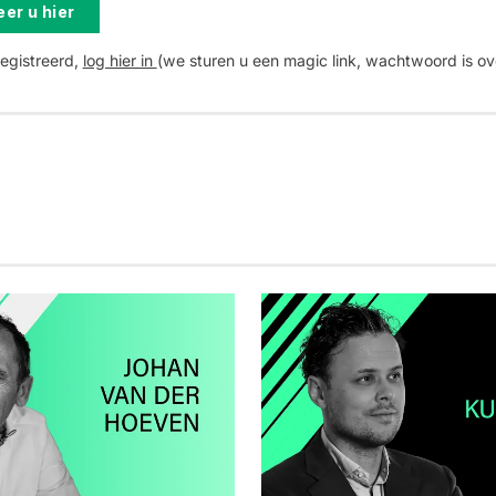
er u hier
registreerd,
log hier in
(we sturen u een magic link, wachtwoord is ov