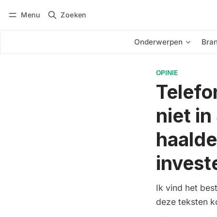
Menu
Zoeken
Inloggen
Abonneren
Onderwerpen
Bra
OPINIE
Telefo
niet i
haalde
invest
Ik vind het best
deze teksten k