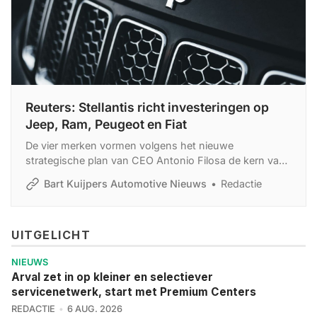
Reuters: Stellantis richt investeringen op
Jeep, Ram, Peugeot en Fiat
De vier merken vormen volgens het nieuwe
strategische plan van CEO Antonio Filosa de kern van
de groep. Stellantis wil de strategie op 21 mei
Bart Kuijpers Automotive Nieuws
Redactie
presenteren in Detroit.
UITGELICHT
NIEUWS
Arval zet in op kleiner en selectiever
servicenetwerk, start met Premium Centers
REDACTIE
6 AUG. 2026