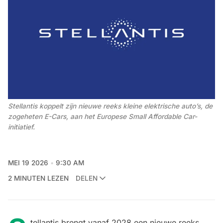
Stellantis koppelt zijn nieuwe reeks kleine elektrische auto’s, de 
zogeheten E-Cars, aan het Europese Small Affordable Car-
initiatief.
MEI 19 2026
9:30 AM
2 MINUTEN LEZEN
DELEN
tellantis brengt vanaf 2028 een nieuwe reeks