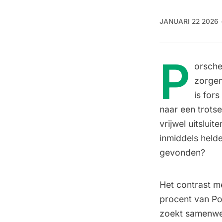
JANUARI 22 2026
P
orsche
zorgen
is fors
naar een trotse
vrijwel uitslui
inmiddels held
gevonden?
Het contrast m
procent van Po
zoekt samenwer