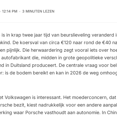
12:14 PM
3 MINUTEN LEZEN
 is in krap twee jaar tijd van beurslieveling veranderd 
kind. De koersval van circa €120 naar rond de €40 n
 en pijnlijk. Die herwaardering zegt vooral iets over ho
 autofabrikant die, midden in grote geopolitieke versc
tend in Duitsland produceert. De centrale vraag voor be
er: is de bodem bereikt en kan in 2026 de weg omho
et Volkswagen is interessant. Het moederconcern, dat 
rsche bezit, kiest nadrukkelijk voor een andere aanp
king waar Porsche vasthoudt aan autonomie. In Chin