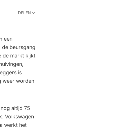
DELEN
in een
a de beursgang
e de markt kijkt
huivingen,
leggers is
og weer worden
nog altijd 75
ak. Volkswagen
a werkt het