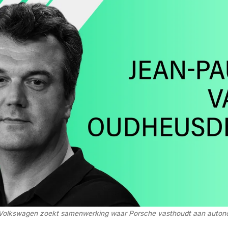
Volkswagen zoekt samenwerking waar Porsche vasthoudt aan autono