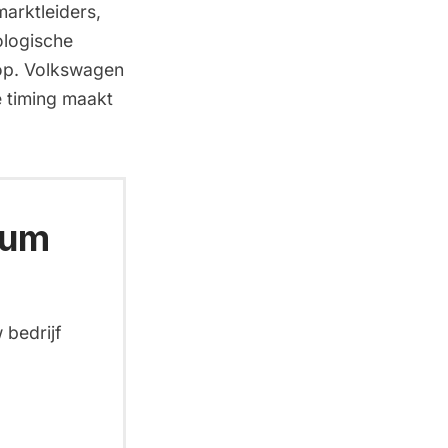
arktleiders,
ologische
 op. Volkswagen
e timing maakt
ium
 bedrijf