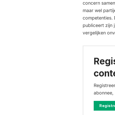
concern samen 
maar wel partij
competenties. D
publiceert zijn
vergelijken onv
Regi
cont
Registreer
abonnee, d
Registre