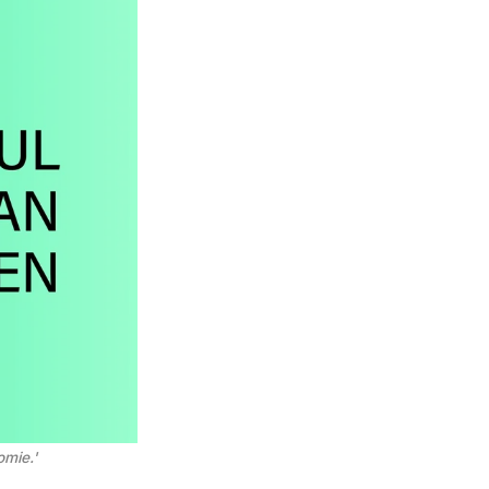
mie.'