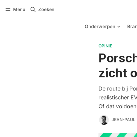
Menu
Zoeken
Inloggen
Abonneren
Onderwerpen
Bra
OPINIE
Porsch
zicht 
De route bij Po
realistischer 
Of dat voldoend
JEAN-PAUL