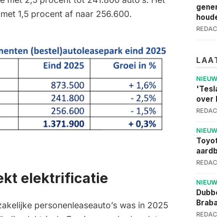
gener
met 1,5 procent af naar 256.600.
houde
REDAC
LAA
NIEU
'Tesl
over 
REDAC
NIEU
Toyot
aardb
REDAC
kt elektrificatie
NIEU
Dubbe
Brab
zakelijke personenleaseauto’s was in 2025
REDAC