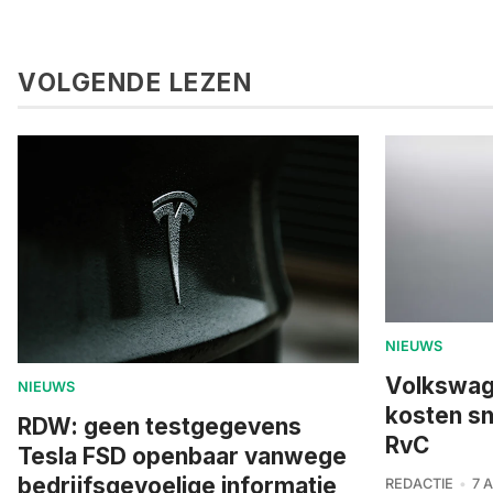
VOLGENDE LEZEN
NIEUWS
Volkswage
NIEUWS
kosten sn
RDW: geen testgegevens
RvC
Tesla FSD openbaar vanwege
bedrijfsgevoelige informatie
REDACTIE
7 