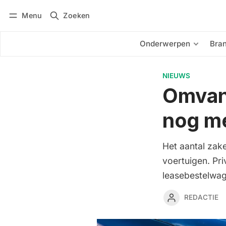
Menu
Zoeken
Inloggen
Abonneren
Onderwerpen
Bra
NIEUWS
Omvang
nog me
Het aantal zake
voertuigen. Pri
leasebestelwag
REDACTIE