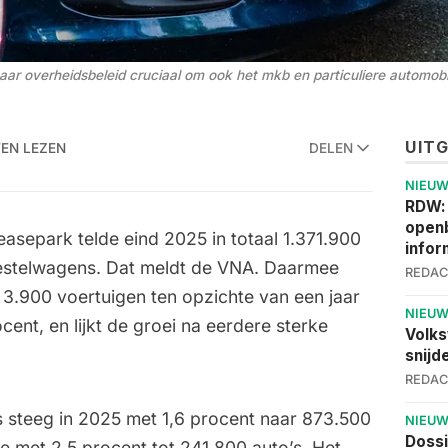
r overheidsbeleid cruciaal om ook het mkb en particuliere automobil
UIT
TEN LEZEN
DELEN
NIEU
RDW:
openb
easepark telde eind 2025 in totaal 1.371.900
infor
estelwagens. Dat meldt de VNA. Daarmee
REDAC
 3.900 voertuigen ten opzichte van een jaar
NIEU
cent, en lijkt de groei na eerdere sterke
Volks
snijd
REDAC
’s steeg in 2025 met 1,6 procent naar 873.500
NIEU
Dossi
de met 2,5 procent tot 241.800 auto’s. Het