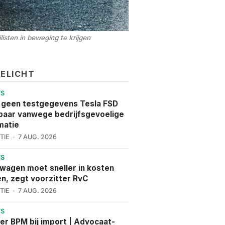
isten in beweging te krijgen
GELICHT
WS
 geen testgegevens Tesla FSD
aar vanwege bedrijfsgevoelige
matie
TIE
7 AUG. 2026
WS
wagen moet sneller in kosten
en, zegt voorzitter RvC
TIE
7 AUG. 2026
WS
er BPM bij import | Advocaat-