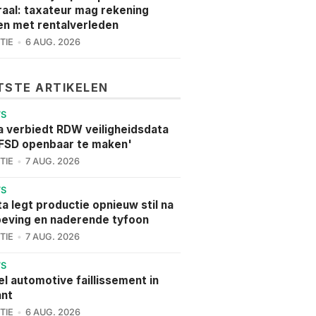
aal: taxateur mag rekening
n met rentalverleden
TIE
6 AUG. 2026
TSTE ARTIKELEN
WS
a verbiedt RDW veiligheidsdata
FSD openbaar te maken'
TIE
7 AUG. 2026
WS
a legt productie opnieuw stil na
eving en naderende tyfoon
TIE
7 AUG. 2026
WS
l automotive faillissement in
ant
TIE
6 AUG. 2026