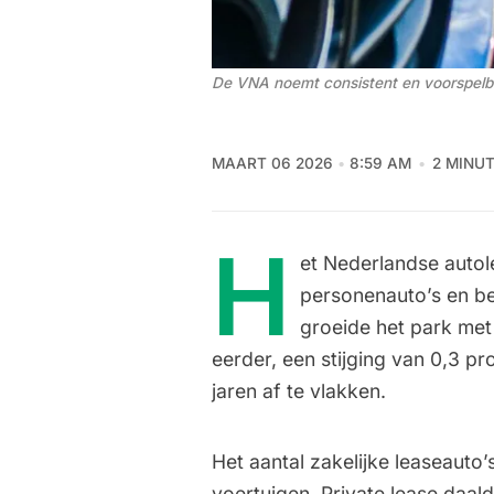
De VNA noemt consistent en voorspelbaa
MAART 06 2026
8:59 AM
2 MINU
H
et Nederlandse autol
personenauto’s en b
groeide het park met
eerder, een stijging van 0,3 pro
jaren af te vlakken.
Het aantal zakelijke leaseauto
voertuigen. Private lease daal