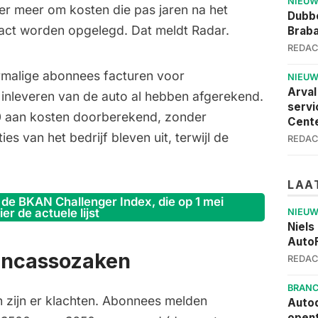
NIEU
er meer om kosten die pas jaren na het
Dubbe
act worden opgelegd. Dat meldt Radar.
Brab
REDAC
malige abonnees facturen voor
NIEU
Arval
het inleveren van de auto al hebben afgerekend.
servi
0 aan kosten doorberekend, zonder
Cent
es van het bedrijf bleven uit, terwijl de
REDAC
LAA
 de BKAN Challenger Index, die op 1 mei
r de actuele lijst
NIEU
Niels
AutoF
 incassozaken
REDAC
BRAN
n zijn er klachten. Abonnees melden
Autod
opent