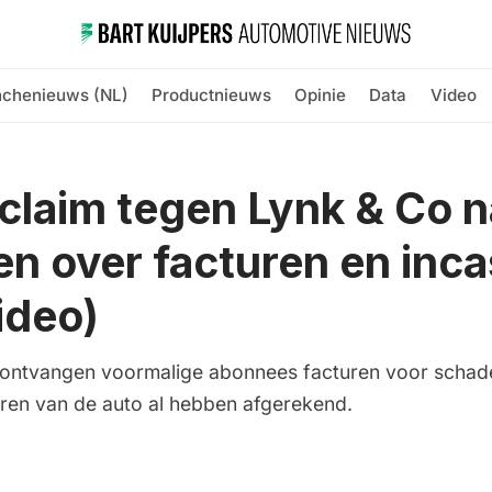
nchenieuws (NL)
Productnieuws
Opinie
Data
Video
laim tegen Lynk & Co n
en over facturen en inca
ideo)
ontvangen voormalige abonnees facturen voor schadeh
everen van de auto al hebben afgerekend.