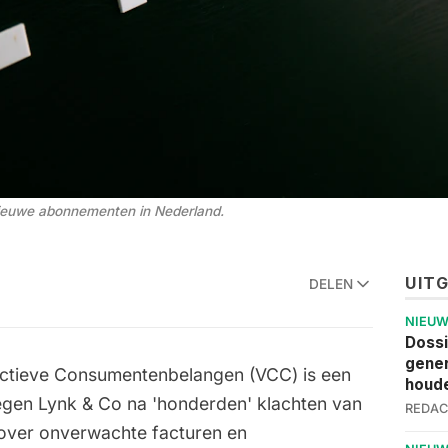
nieuwe abonnementen in Nederland. 
UIT
DELEN
NIEU
Dossi
gener
lectieve Consumentenbelangen (VCC) is een
houde
egen Lynk & Co na 'honderden' klachten van
REDAC
over onverwachte facturen en