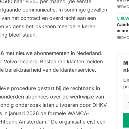
r €500 naar €650 per maand (de eerste
REDAC
rafgaande communicatie. In sommige gevallen
g van het contract en overdracht aan een
NIEU
Aand
en volgens betrokkenen meerdere keren
in me
ng bleef staan.
REDAC
026 met nieuwe abonnementen in Nederland.
ar Volvo-dealers. Bestaande klanten melden
Me
n
 bereikbaarheid van de klantenservice.
On
pr
tieve procedure gestart bij de rechtbank in
honderden abonnees over de werkwijze van
rondig onderzoek laten uitvoeren door DHKV
is in januari 2026 de formele WAMCA-
chtbank Amsterdam." De organisatie eist een