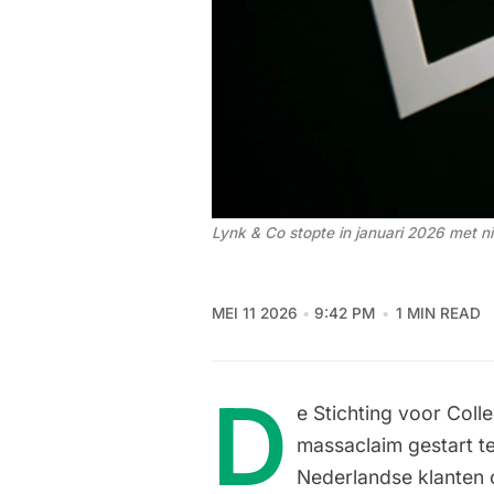
Lynk & Co stopte in januari 2026 met 
MEI 11 2026
9:42 PM
1 MIN READ
D
e Stichting voor Col
massaclaim gestart t
Nederlandse klanten 