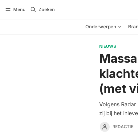
Menu
Zoeken
Inloggen
Abonneren
Onderwerpen
Bra
NIEUWS
Massac
klacht
(met v
Volgens Radar 
zij bij het inl
REDACTIE