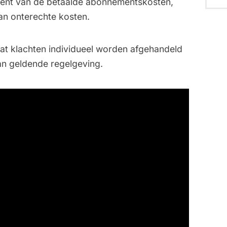
cent van de betaalde abonnementskosten,
an onterechte kosten.
 dat klachten individueel worden afgehandeld
aan geldende regelgeving.