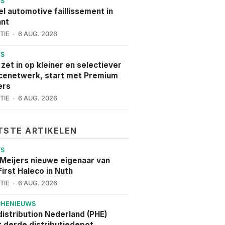
WS
l automotive faillissement in
ant
TIE
6 AUG. 2026
WS
 zet in op kleiner en selectiever
cenetwerk, start met Premium
ers
TIE
6 AUG. 2026
TSTE ARTIKELEN
WS
 Meijers nieuwe eigenaar van
irst Haleco in Nuth
TIE
6 AUG. 2026
CHENIEUWS
istribution Nederland (PHE)
 derde distributiedepot