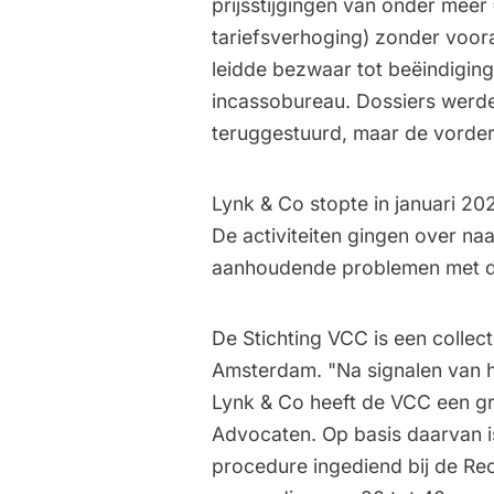
prijsstijgingen van onder mee
tariefsverhoging) zonder voo
leidde bezwaar tot beëindigin
incassobureau. Dossiers werd
teruggestuurd, maar de vorderi
Lynk & Co stopte in januari 2
De activiteiten gingen over na
aanhoudende problemen met de
De Stichting VCC is een collec
Amsterdam. "Na signalen van 
Lynk & Co heeft de VCC een g
Advocaten. Op basis daarvan 
procedure ingediend bij de Re