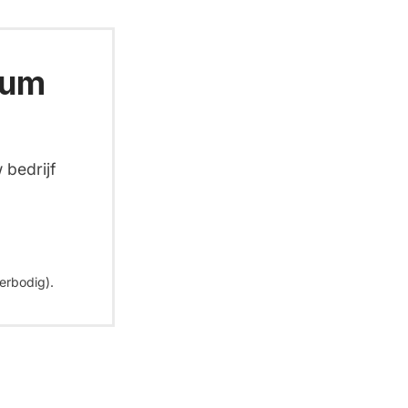
ium
 bedrijf
erbodig).