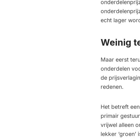
onderdelenprijz
onderdelenprij
echt lager wor
Weinig t
Maar eerst ter
onderdelen voor
de prijsverlagi
redenen.
Het betreft ee
primair gestuu
vrijwel alleen 
lekker ‘groen’ 