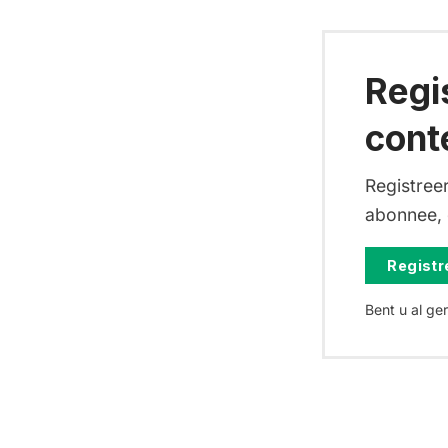
Regi
cont
Registreer
abonnee, d
Registre
Bent u al ge