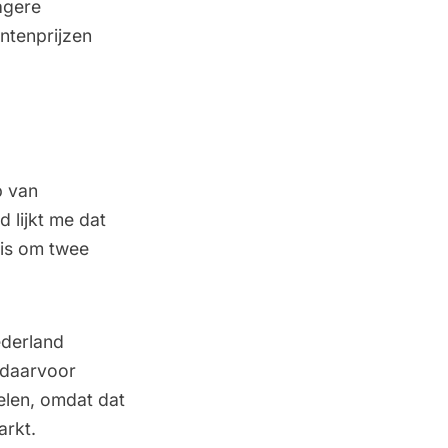
agere
ntenprijzen
p van
 lijkt me dat
 is om twee
ederland
 daarvoor
delen, omdat dat
arkt.