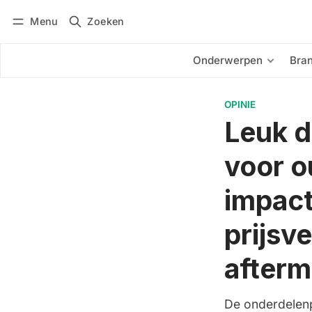
Menu
Zoeken
Inloggen
Abonneren
Onderwerpen
Bra
OPINIE
Leuk d
voor o
impact
prijsv
afterm
De onderdelenpr