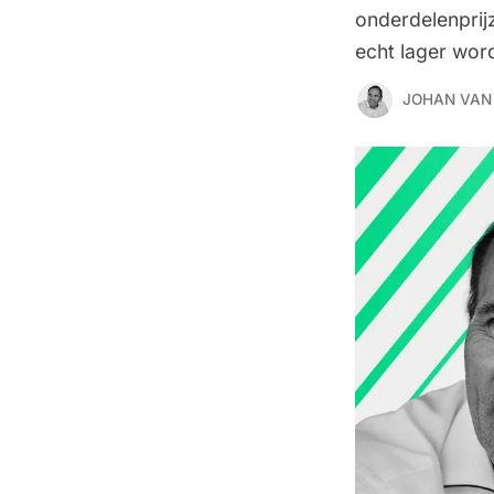
onderdelenprij
echt lager wor
JOHAN VAN