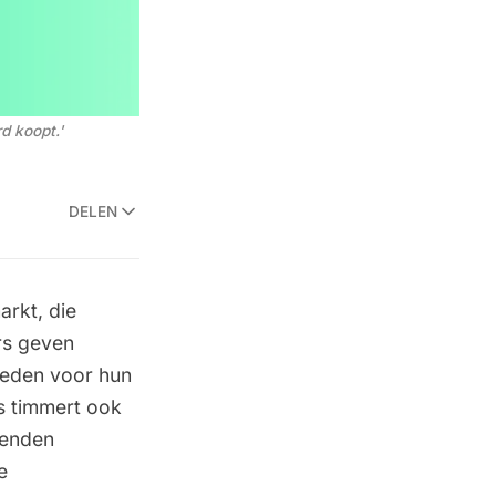
rd koopt.'
DELEN
arkt, die
rs
geven
reden voor hun
s timmert ook
zenden
e