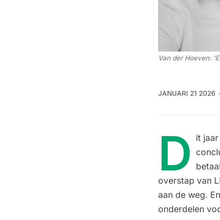
Van der Hoeven: 'Er
JANUARI 21 2026
D
it jaa
concl
betaa
overstap van L
aan de weg. E
onderdelen
voo