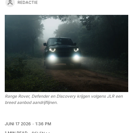
REDACTIE
Range Rover, Defender en Discovery krijgen volgens JLR een 
breed aanbod aandrijflijnen.
JUNI 17 2026
1:36 PM