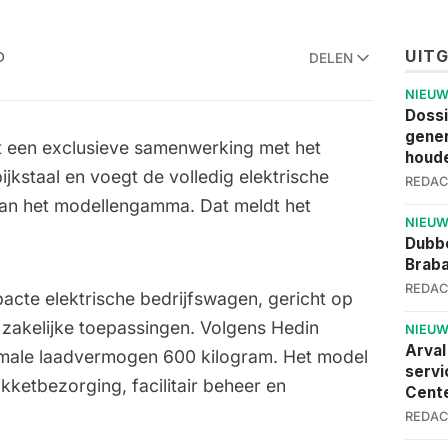
UIT
D
DELEN
NIEU
Dossi
gener
t een exclusieve samenwerking met het
houde
jkstaal en voegt de volledig elektrische
REDAC
aan het modellengamma. Dat meldt het
NIEU
Dubbe
Brab
REDAC
acte elektrische bedrijfswagen, gericht op
e zakelijke toepassingen. Volgens Hedin
NIEU
Arval
male laadvermogen 600 kilogram. Het model
servi
ketbezorging, facilitair beheer en
Cent
REDAC