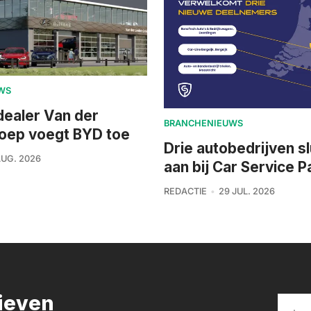
WS
dealer Van der
BRANCHENIEUWS
roep voegt BYD toe
Drie autobedrijven sl
AUG. 2026
aan bij Car Service P
REDACTIE
29 JUL. 2026
rieven