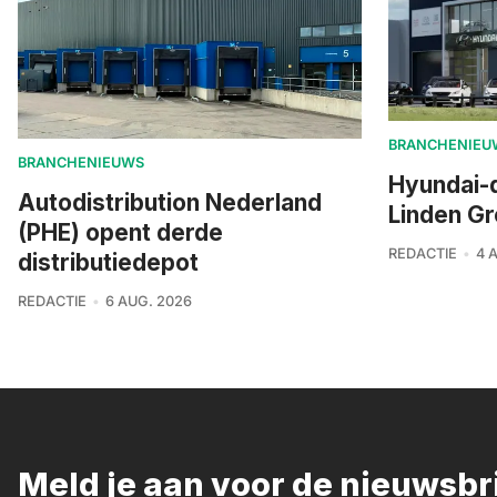
BRANCHENIEU
BRANCHENIEUWS
Hyundai-
Autodistribution Nederland
Linden G
(PHE) opent derde
REDACTIE
4 
distributiedepot
REDACTIE
6 AUG. 2026
Meld je aan voor de nieuwsb