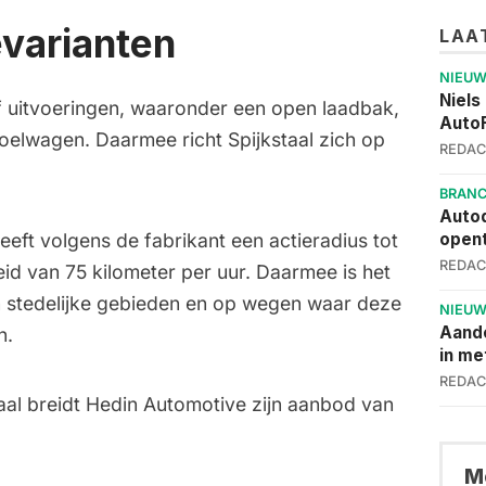
evarianten
LAA
NIEU
Niels
jf uitvoeringen, waaronder een open laadbak,
AutoF
elwagen. Daarmee richt Spijkstaal zich op
REDAC
BRAN
Autod
eeft volgens de fabrikant een actieradius tot
opent
REDAC
id van 75 kilometer per uur. Daarmee is het
n stedelijke gebieden en op wegen waar deze
NIEU
Aand
n.
in me
REDAC
aal breidt Hedin Automotive zijn aanbod van
Me