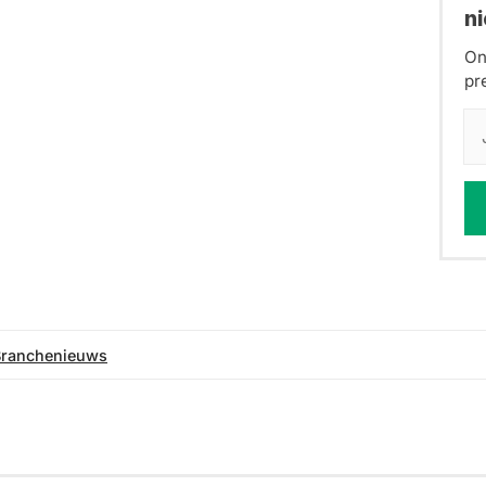
n
On
pr
Branchenieuws