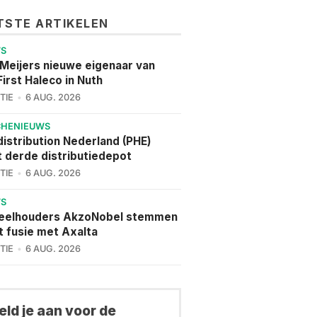
TSTE ARTIKELEN
WS
 Meijers nieuwe eigenaar van
irst Haleco in Nuth
TIE
6 AUG. 2026
CHENIEUWS
istribution Nederland (PHE)
 derde distributiedepot
TIE
6 AUG. 2026
WS
eelhouders AkzoNobel stemmen
t fusie met Axalta
TIE
6 AUG. 2026
ld je aan voor de