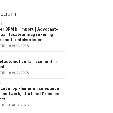
GELICHT
WS
er BPM bij import | Advocaat-
aal: taxateur mag rekening
n met rentalverleden
TIE
6 AUG. 2026
WS
l automotive faillissement in
ant
TIE
6 AUG. 2026
WS
 zet in op kleiner en selectiever
cenetwerk, start met Premium
ers
TIE
6 AUG. 2026