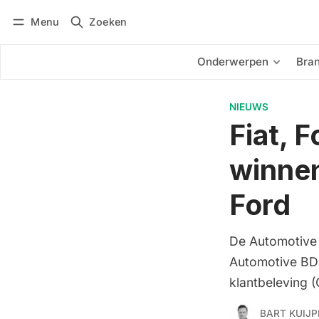
Menu
Zoeken
Inloggen
Abonneren
Onderwerpen
Bra
NIEUWS
Fiat, 
winnen
Ford
De Automotive 
Automotive BDC
klantbeleving 
BART KUIJP