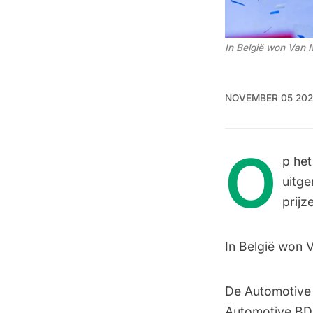
In België won Van
NOVEMBER 05 202
O
p he
uitge
prijz
In België won
De Automotive 
Automotive BDC