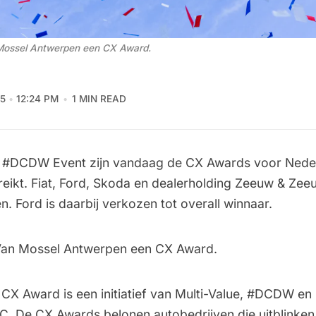
 Mossel Antwerpen een CX Award.
5
12:24 PM
1 MIN READ
t #DCDW Event zijn vandaag de CX Awards voor Nede
reikt. Fiat, Ford, Skoda en dealerholding Zeeuw & Zeeu
en. Ford is daarbij verkozen tot overall winnaar.
 Van Mossel Antwerpen een CX Award.
CX Award is een initiatief van Multi-Value, #DCDW e
. De CX Awards belonen autobedrijven die uitblinken 