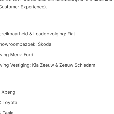
(Customer Experience).
ereikbaarheid & Leadopvolging: Fiat
 Showroombezoek: Škoda
eving Merk: Ford
eving Vestiging: Kia Zeeuw & Zeeuw Schiedam
: Xpeng
: Toyota
 Tesla