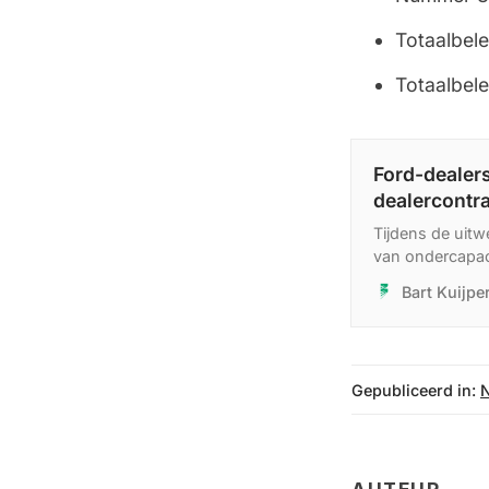
Totaalbel
Totaalbel
Ford-dealer
dealercontra
Tijdens de uit
van ondercapaci
weleens tot he
Bart Kuijp
weten we dat dit
Gepubliceerd in: