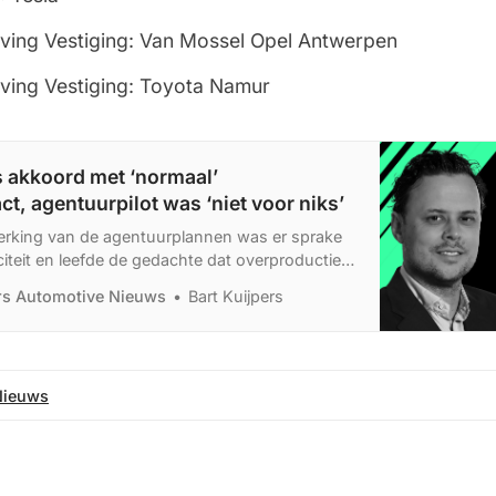
eving Vestiging: Van Mossel Opel Antwerpen
eving Vestiging: Toyota Namur
s akkoord met ‘normaal’
ct, agentuurpilot was ‘niet voor niks’
werking van de agentuurplannen was er sprake
teit en leefde de gedachte dat overproductie
t verleden zou kunnen behoren. Inmiddels
ers Automotive Nieuws
Bart Kuijpers
 niet zo is.
Nieuws