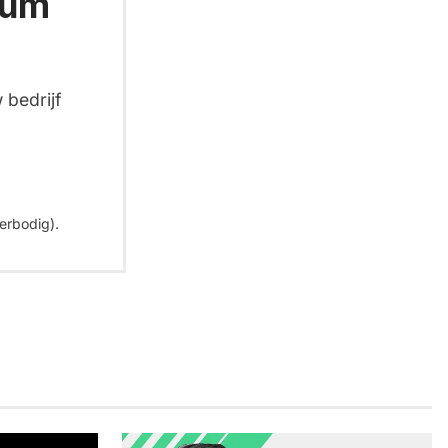
ium
 bedrijf
erbodig).