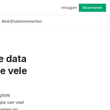
Inloggen
Abonneren
Volgen
Bedrijfsabonnementen
e data
e vele
itale
upe van veel
stemen en