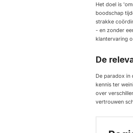
Het doel is 'o
boodschap tijd
strakke coördi
- en zonder een
klantervaring 
De relev
De paradox in o
kennis ter wei
over verschill
vertrouwen sc