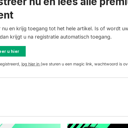
streer nu en lees alle prem
ent
 nu en krijg toegang tot het hele artikel. Is of wordt uw
an krijgt u na registratie automatisch toegang.
er u hier
registreerd,
log hier in
(we sturen u een magic link, wachtwoord is ov