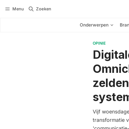
Menu
Zoeken
Inloggen
Abonneren
Onderwerpen
Bra
OPINIE
Digita
Omnich
zelden
system
Vijf woensdagen
transformatie 
'communicatie-r