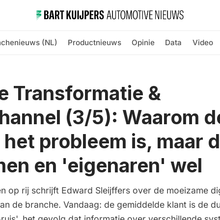
nchenieuws (NL)
Productnieuws
Opinie
Data
Video
le Transformatie &
annel (3/5): Waarom d
 het probleem is, maar d
en en 'eigenaren' wel
 op rij schrijft Edward Sleijffers over de moeizame dig
van de branche. Vandaag: de gemiddelde klant is de d
uis', het gevolg dat informatie over verschillende sy