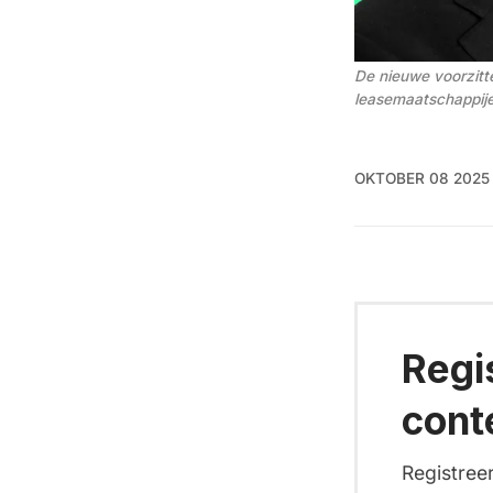
De nieuwe voorzitt
leasemaatschappije
OKTOBER 08 2025
Regi
cont
Registreer