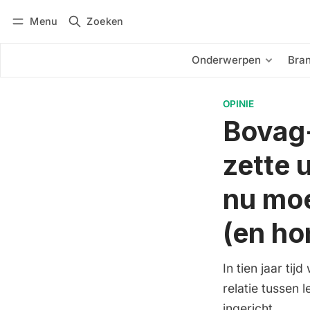
Menu
Zoeken
Inloggen
Abonneren
Onderwerpen
Bra
OPINIE
Bovag-
zette 
nu moe
(en ho
In tien jaar ti
relatie tussen
ingericht.