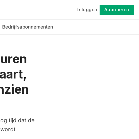
Inloggen
Abonneren
Volgen
Bedrijfsabonnementen
uuren
aart,
nzien
og tijd dat de
 wordt