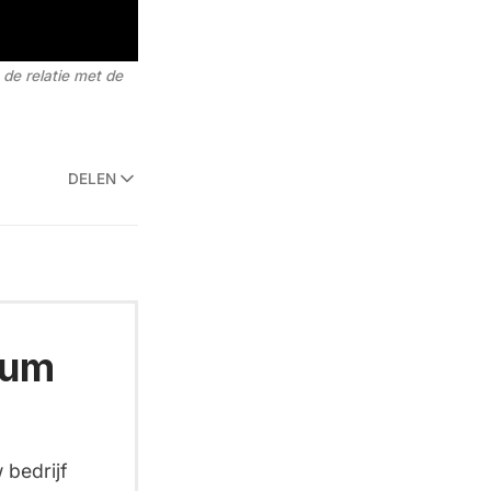
e relatie met de 
DELEN
ium
 bedrijf