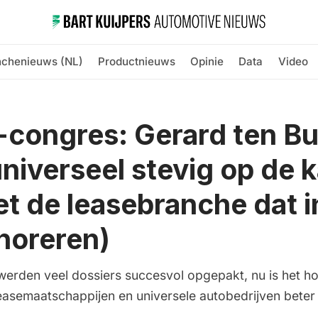
nchenieuws (NL)
Productnieuws
Opinie
Data
Video
congres: Gerard ten B
universeel stevig op de k
t de leasebranche dat i
noreren)
jd werden veel dossiers succesvol opgepakt, nu is het ho
 leasemaatschappijen en universele autobedrijven beter