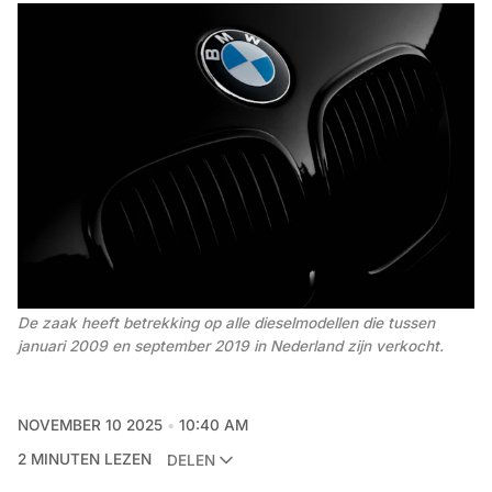
De zaak heeft betrekking op alle dieselmodellen die tussen 
januari 2009 en september 2019 in Nederland zijn verkocht.
NOVEMBER 10 2025
10:40 AM
2 MINUTEN LEZEN
DELEN