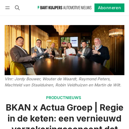
Abonneren
Volgen
Inloggen
Abonneren
Vlnr: Jordy Bouwer, Wouter de Waardt, Raymond Peters,
Machteld van Staalduinen, Robin Veldhuizen en Martin de Wilt
. 
PRODUCTNIEUWS
BKAN x Actua Groep | Regie
in de keten: een vernieuwd