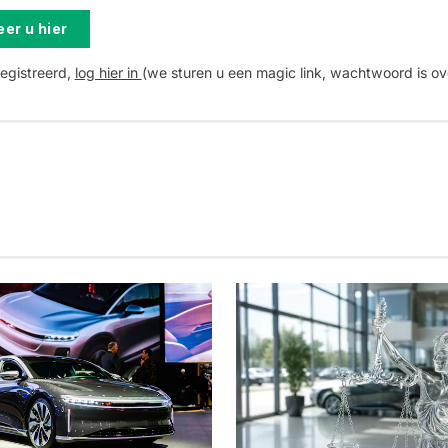
er u hier
registreerd,
log hier in
(we sturen u een magic link, wachtwoord is ov