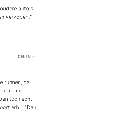
 oudere auto's
llen verkopen."
DELEN
te runnen, ga
ondernemer
bben toch echt
oort erbij: “Dan