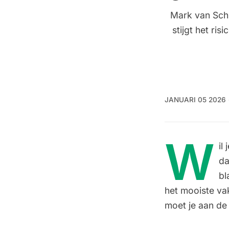
Mark van Schi
stijgt het ris
JANUARI 05 2026
W
il
da
bl
het mooiste vak
moet je aan de