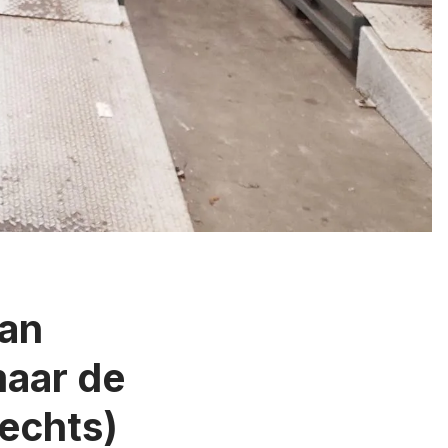
van
maar de
echts)