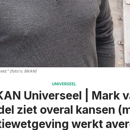
eld.” (foto's: BKAN)
UNIVERSEEL
AN Universeel | Mark 
del ziet overal kansen (
tiewetgeving werkt aver