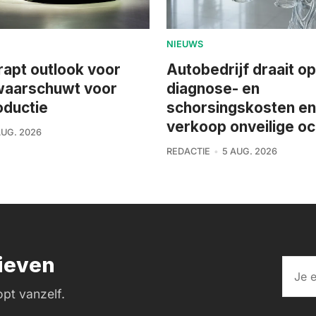
NIEUWS
rapt outlook voor
Autobedrijf draait o
waarschuwt voor
diagnose- en
oductie
schorsingskosten e
verkoop onveilige o
AUG. 2026
REDACTIE
5 AUG. 2026
rieven
pt vanzelf.