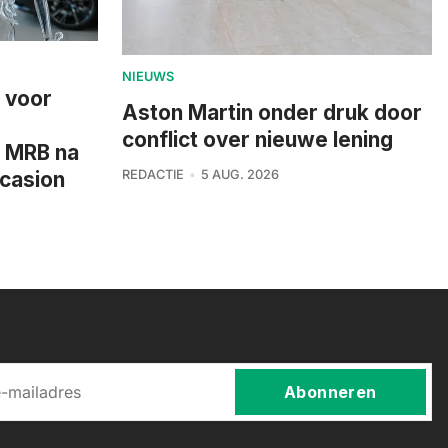
NIEUWS
p voor
Aston Martin onder druk door
conflict over nieuwe lening
n MRB na
REDACTIE
5 AUG. 2026
ccasion
Abonneren